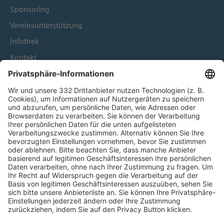
Sponsoring
Vereinsunterstützung
Infothek
Kontakt
HÄUFIG BESUCHTE SEITEN
Pässe und Vereinswechsel
Trainerausbildung
Schulungsangebot Vereinsmitarbeiter
BFV-Geschäftsstellen
Trainerbörse
Login SpielPlus
FOLGE DEM BFV