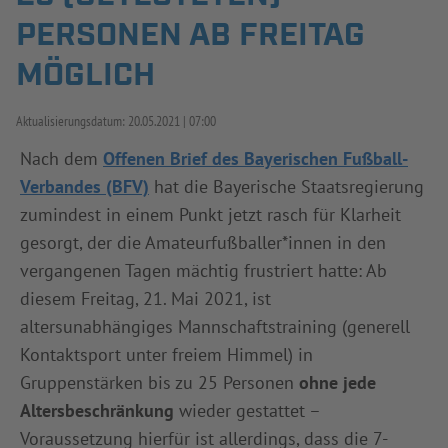
PERSONEN AB FREITAG
INFOTHEK
SPIELPLUS
MÖGLICH
Aktualisierungsdatum:
20.05.2021
07:00
Nach dem
Offenen Brief des Bayerischen Fußball-
Verbandes (BFV)
hat die Bayerische Staatsregierung
zumindest in einem Punkt jetzt rasch für Klarheit
gesorgt, der die Amateurfußballer*innen in den
vergangenen Tagen mächtig frustriert hatte: Ab
diesem Freitag, 21. Mai 2021, ist
altersunabhängiges Mannschaftstraining (generell
Kontaktsport unter freiem Himmel) in
Gruppenstärken bis zu 25 Personen
ohne jede
Altersbeschränkung
wieder gestattet –
Voraussetzung hierfür ist allerdings, dass die 7-