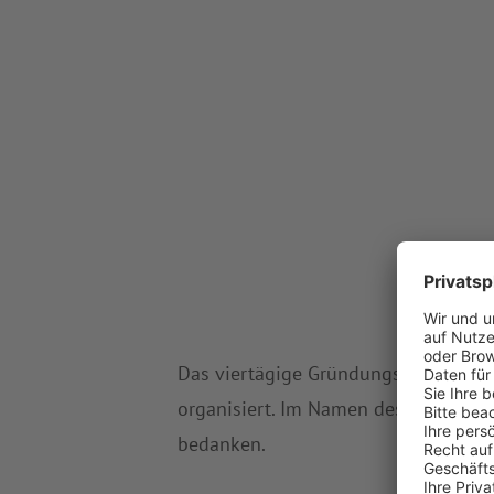
Das viertägige Gründungsfest samt 
organisiert. Im Namen des BFV möcht
bedanken.