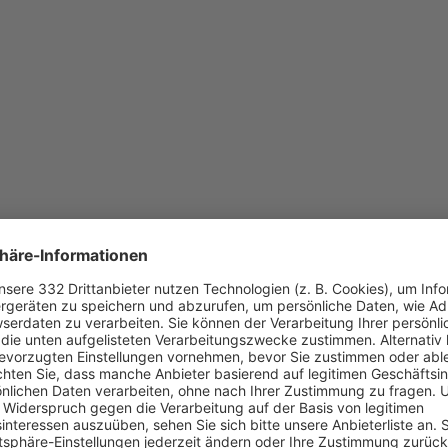
Ehrungs-Nachmittag am Sonntag wurde von den Verantwort
en wir uns bei der SG Reichenkirchen für die freundliche