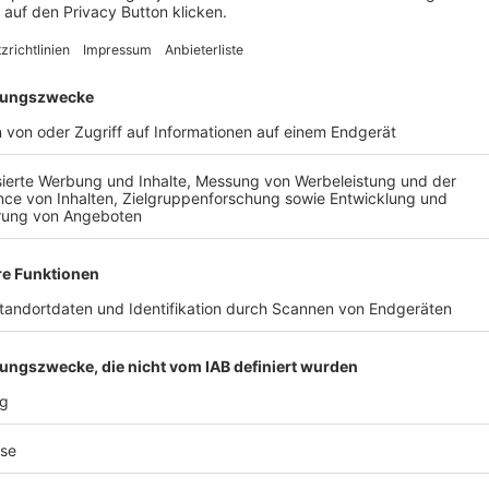
GRUPPEN-SCHIEDSRICHTEROBMANN
Oberbayern
Donau/ Isar
8140 Ingolstadt
KREIS-VORSITZENDER
Oberbayern
Donau/ Isar
Hans Kroll
Ulmenweg 19
85049 Ingolstadt
E-Mail:
EMAIL SENDEN
Tel. priv.:
0841-41587
Mobil:
017663864901