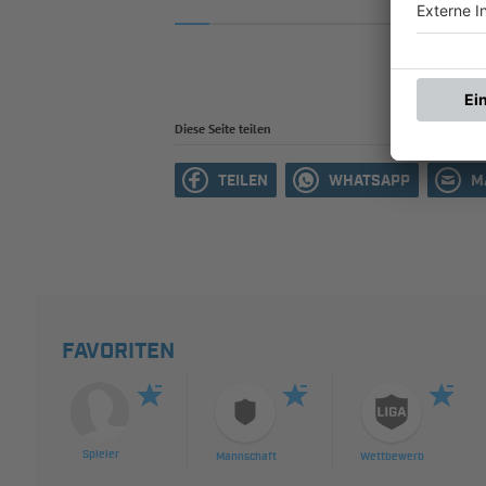
Diese Seite teilen
TEILEN
WHATSAPP
M
FAVORITEN
Spieler
Mannschaft
Wettbewerb