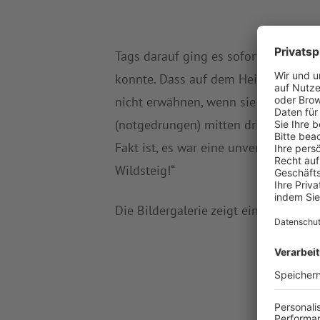
Tags darauf ging es sofort weiter. B
konnte. Dass auf dem Heimweg nach 
nicht erwähnen, wenn sie nicht so t
(notgedrungen) mitten drin und voll
Fakt ist, es war eine unvergessliche,
Wildsteig!“
Die Bildergalerie zeigt ein paar Impr