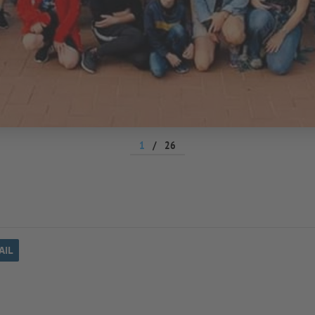
1
/
26
AIL