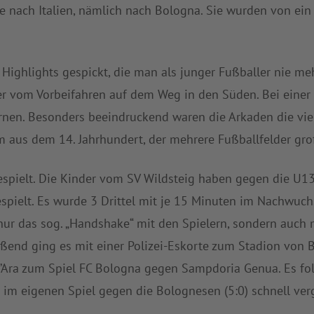
 nach Italien, nämlich nach Bologna. Sie wurden von ein 
Highlights gespickt, die man als junger Fußballer nie meh
r vom Vorbeifahren auf dem Weg in den Süden. Bei einer 
en. Besonders beeindruckend waren die Arkaden die viel
 aus dem 14. Jahrhundert, der mehrere Fußballfelder groß
gespielt. Die Kinder vom SV Wildsteig haben gegen die U1
spielt. Es wurde 3 Drittel mit je 15 Minuten im Nachwu
 nur das sog. „Handshake“ mit den Spielern, sondern auch m
ießend ging es mit einer Polizei-Eskorte zum Stadion von B
ll’Ara zum Spiel FC Bologna gegen Sampdoria Genua. Es fo
e im eigenen Spiel gegen die Bolognesen (5:0) schnell ver