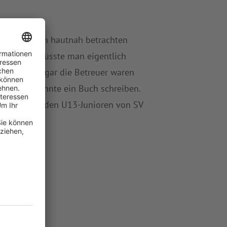
zer sozusagen hautnah betrachten
ung war, müsste man eigentlich
esungen, sogar die Betreuer waren
per, man könnte ein Buch schreiben.
der Jungs von den U13-Junioren von SV