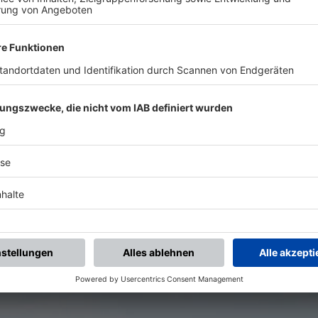
 WILDSTEIG (U13) - REISE NACH BOLOGN