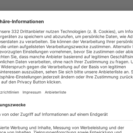
egeisterung pur auch im Ferrari-Museum, als man die Flit
Florenz im Bus eine ganz besonders ausgelassene Stimm
oll und unbeschreiblich gewesen wäre. Die Kinder haben g
 dabei. Wie sagt man so schön – „Es war so Klasse und Su
 tolle Reise mit sehr vielen Highlights – Dank „Fair-Play 
essionen der tollen Reise