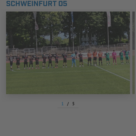
CHWEINFURT 05
1
/
5