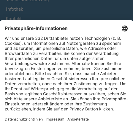
Infothek
Kontakt
HÄUFIG BESUCHTE SEITEN
Pässe und Vereinswechsel
Trainerausbildung
Schulungsangebot Vereinsmitarbeiter
BFV-Geschäftsstellen
Trainerbörse
Login SpielPlus
FOLGE DEM BFV