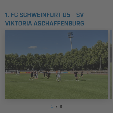
1. FC SCHWEINFURT 05 - SV
VIKTORIA ASCHAFFENBURG
1
/
5