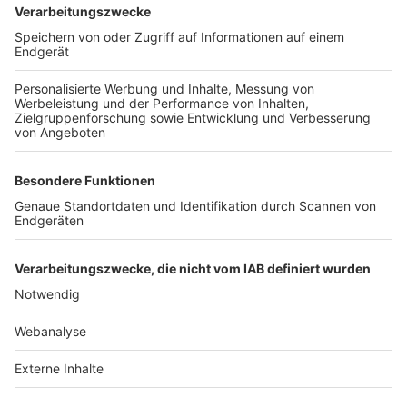
TOP-VEREINE
TOP-PARTNER
SFV
DFB
UEFA
FIFA
Nutzungsbedingungen
Datenschutz
Impressum