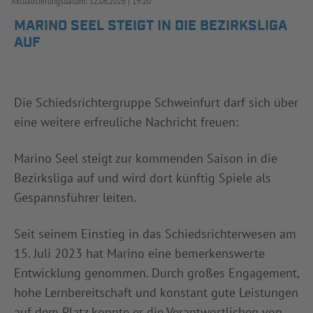
Aktualisierungsdatum:
12.06.2026
19:20
INFOTHEK
SPIELPLUS
MARINO SEEL STEIGT IN DIE BEZIRKSLIGA
AUF
Die Schiedsrichtergruppe Schweinfurt darf sich über
eine weitere erfreuliche Nachricht freuen:
Marino Seel steigt zur kommenden Saison in die
Bezirksliga auf und wird dort künftig Spiele als
Gespannsführer leiten.
Seit seinem Einstieg in das Schiedsrichterwesen am
15. Juli 2023 hat Marino eine bemerkenswerte
Entwicklung genommen. Durch großes Engagement,
hohe Lernbereitschaft und konstant gute Leistungen
auf dem Platz konnte er die Verantwortlichen von