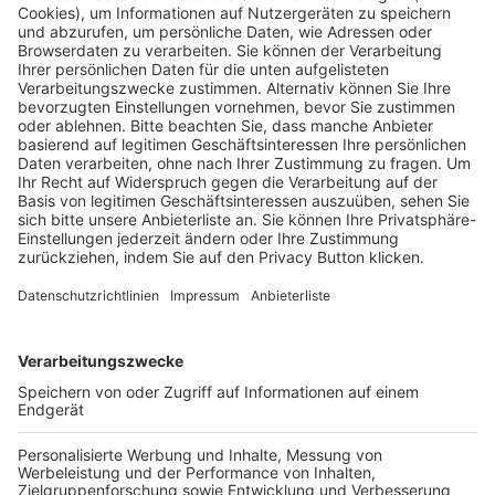
Pässe und Vereinswechsel
Trainerausbildung
Schulungsangebot Vereinsmitarbeiter
BFV-Geschäftsstellen
Trainerbörse
Login SpielPlus
FOLGE DEM BFV
TOP-VEREINE