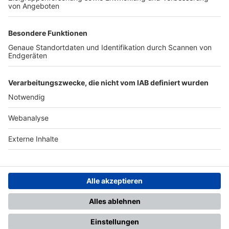
TOP-PARTNER
SFV
DFB
UEFA
FIFA
Nutzungsbedingungen
Datenschutz
Impressum