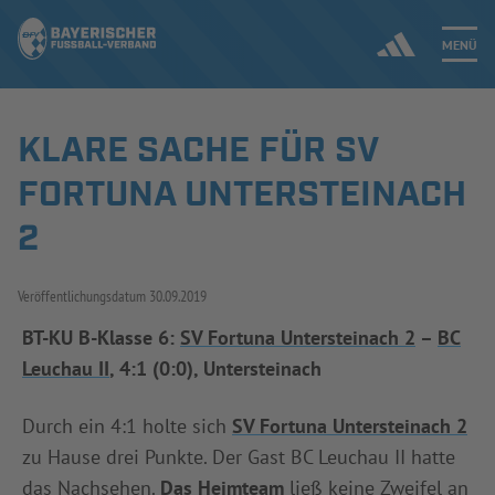
MENÜ
KLARE SACHE FÜR SV
Jetzt einloggen
FORTUNA UNTERSTEINACH
ERGEBNISSE & WETTBEWERBE
2
NEUIGKEITEN
Veröffentlichungsdatum
30.09.2019
SPIELBETRIEB & VERBANDSLEBEN
BT-KU B-Klasse 6:
SV Fortuna Untersteinach 2
–
BC
Leuchau II
, 4:1 (0:0), Untersteinach
AUSBILDUNG & FÖRDERUNG
Durch ein 4:1 holte sich
SV Fortuna Untersteinach 2
DER VERBAND
zu Hause drei Punkte. Der Gast BC Leuchau II hatte
das Nachsehen.
Das Heimteam
ließ keine Zweifel an