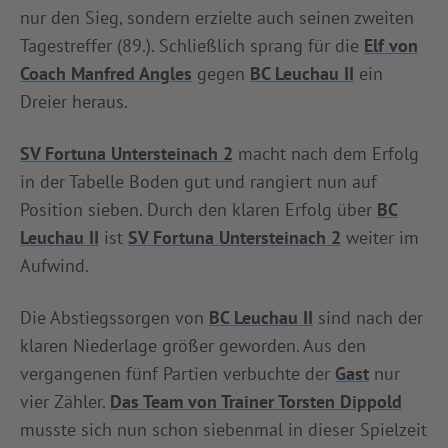
nur den Sieg, sondern erzielte auch seinen zweiten
Tagestreffer (89.). Schließlich sprang für die
Elf von
Coach Manfred Angles
gegen
BC Leuchau II
ein
Dreier heraus.
SV Fortuna Untersteinach 2
macht nach dem Erfolg
in der Tabelle Boden gut und rangiert nun auf
Position sieben. Durch den klaren Erfolg über
BC
Leuchau II
ist
SV Fortuna Untersteinach 2
weiter im
Aufwind.
Die Abstiegssorgen von
BC Leuchau II
sind nach der
klaren Niederlage größer geworden. Aus den
vergangenen fünf Partien verbuchte der
Gast
nur
vier Zähler.
Das Team von Trainer Torsten Dippold
musste sich nun schon siebenmal in dieser Spielzeit