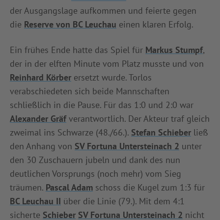
der Ausgangslage aufkommen und feierte gegen
INFOTHEK
SPIELPLUS
die
Reserve von BC Leuchau
einen klaren Erfolg.
Ein frühes Ende hatte das Spiel für
Markus Stumpf
,
der in der elften Minute vom Platz musste und von
Reinhard Körber
ersetzt wurde. Torlos
verabschiedeten sich beide Mannschaften
schließlich in die Pause. Für das 1:0 und 2:0 war
Alexander Gräf
verantwortlich. Der Akteur traf gleich
zweimal ins Schwarze (48./66.).
Stefan Schieber
ließ
den Anhang von
SV Fortuna Untersteinach 2
unter
den 30 Zuschauern jubeln und dank des nun
deutlichen Vorsprungs (noch mehr) vom Sieg
träumen.
Pascal Adam
schoss die Kugel zum 1:3 für
BC Leuchau II
über die Linie (79.). Mit dem 4:1
sicherte
Schieber
SV Fortuna Untersteinach 2
nicht