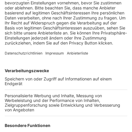
BFV-Geschäftsstellen
Trainerbörse
Login SpielPlus
FOLGE DEM BFV
TOP-VEREINE
TOP-PARTNER