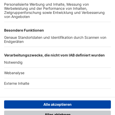
TOP-PARTNER
SFV
DFB
UEFA
FIFA
Nutzungsbedingungen
Datenschutz
Impressum