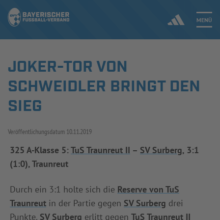
MENÜ
JOKER-TOR VON
Jetzt einloggen
SCHWEIDLER BRINGT DEN
ERGEBNISSE & WETTBEWERBE
SIEG
NEUIGKEITEN
Veröffentlichungsdatum
10.11.2019
SPIELBETRIEB & VERBANDSLEBEN
325 A-Klasse 5:
TuS Traunreut II
–
SV Surberg
, 3:1
(1:0), Traunreut
AUSBILDUNG & FÖRDERUNG
Durch ein 3:1 holte sich die
Reserve von TuS
DER VERBAND
Traunreut
in der Partie gegen
SV Surberg
drei
Punkte.
SV Surberg
erlitt gegen
TuS Traunreut II