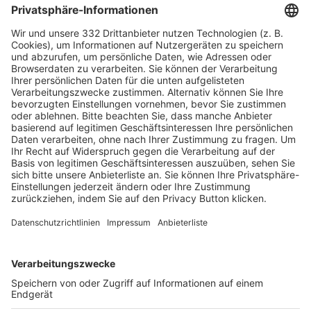
HÄUFIG BESUCHTE SEITEN
Pässe und Vereinswechsel
Trainerausbildung
Schulungsangebot Vereinsmitarbeiter
BFV-Geschäftsstellen
Trainerbörse
Login SpielPlus
FOLGE DEM BFV
TOP-VEREINE