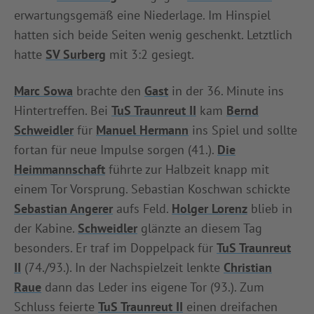
erwartungsgemäß eine Niederlage. Im Hinspiel
INFOTHEK
SPIELPLUS
hatten sich beide Seiten wenig geschenkt. Letztlich
hatte
SV Surberg
mit 3:2 gesiegt.
Marc Sowa
brachte den
Gast
in der 36. Minute ins
Hintertreffen. Bei
TuS Traunreut II
kam
Bernd
Schweidler
für
Manuel Hermann
ins Spiel und sollte
fortan für neue Impulse sorgen (41.).
Die
Heimmannschaft
führte zur Halbzeit knapp mit
einem Tor Vorsprung. Sebastian Koschwan schickte
Sebastian Angerer
aufs Feld.
Holger Lorenz
blieb in
der Kabine.
Schweidler
glänzte an diesem Tag
besonders. Er traf im Doppelpack für
TuS Traunreut
II
(74./93.). In der Nachspielzeit lenkte
Christian
Raue
dann das Leder ins eigene Tor (93.). Zum
Schluss feierte
TuS Traunreut II
einen dreifachen