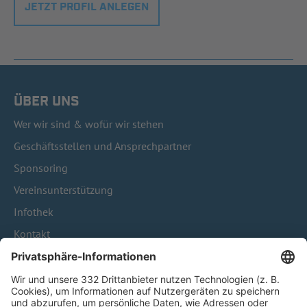
JETZT PROFIL ANLEGEN
ÜBER UNS
Wer wir sind & wofür wir stehen
Geschäftsstellen und Ansprechpartner
Sponsoring
Vereinsunterstützung
Infothek
Kontakt
HÄUFIG BESUCHTE SEITEN
Pässe und Vereinswechsel