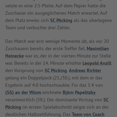
setzte es eine 2:5-Pleite. Auf dem Papier hatte die
INFOTHEK
SPIELPLUS
Zuschauer ein ausgeglichenes Match erwartet. Auf
dem Platz erwies sich
SC Pöcking
als das überlegene
Team und verbuchte drei Zähler.
Das Match war erst wenige Momente alt, als vor 20
Zuschauern bereits der erste Treffer fiel.
Maximilian
Heinecke
war es, der in der vierten Minute zur Stelle
war. Bereits in der 14. Minute erhöhte
Leopold Anzill
den Vorsprung von
SC Pöcking
.
Andreas Richter
gelang ein Doppelpack (21./30.), mit dem er das
Ergebnis auf 4:0 hochschraubte. Für das 1:4 von
(SG) an der Würm
zeichnete
Björn Papelitzky
verantwortlich (38.). Der dominante Vortrag von
SC
Pöcking
im ersten Spielabschnitt zeigte sich an der
deutlichen Halbzeitführung. Das
Team von Coach