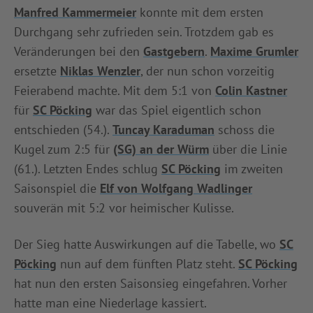
Manfred Kammermeier
konnte mit dem ersten
Durchgang sehr zufrieden sein. Trotzdem gab es
Veränderungen bei den
Gastgebern
.
Maxime Grumler
ersetzte
Niklas Wenzler
, der nun schon vorzeitig
Feierabend machte. Mit dem 5:1 von
Colin Kastner
für
SC Pöcking
war das Spiel eigentlich schon
entschieden (54.).
Tuncay Karaduman
schoss die
Kugel zum 2:5 für
(SG) an der Würm
über die Linie
(61.). Letzten Endes schlug
SC Pöcking
im zweiten
Saisonspiel die
Elf von Wolfgang Wadlinger
souverän mit 5:2 vor heimischer Kulisse.
Der Sieg hatte Auswirkungen auf die Tabelle, wo
SC
Pöcking
nun auf dem fünften Platz steht.
SC Pöcking
hat nun den ersten Saisonsieg eingefahren. Vorher
hatte man eine Niederlage kassiert.