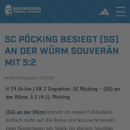
MENÜ
SC PÖCKING BESIEGT (SG)
Jetzt einloggen
AN DER WÜRM SOUVERÄN
ERGEBNISSE & WETTBEWERBE
MIT 5:2
NEUIGKEITEN
Veröffentlichungsdatum
27.09.2020
SPIELBETRIEB & VERBANDSLEBEN
U 19 (A-Jun.) KK 2 Zugspitze:
SC Pöcking
–
(SG) an
der Würm
, 5:2 (4:1), Pöcking
AUSBILDUNG & FÖRDERUNG
(SG) an der Würm
kommt im neuen Fußballjahr
DER VERBAND
einfach nicht auf die Beine und kassierte bereits
zwei Niederlagen am Stück. An diesem Spieltag