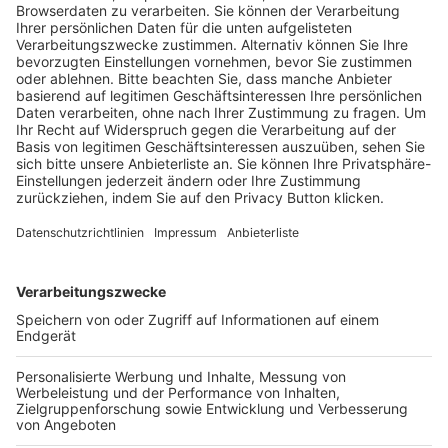
Trainerausbildung
Schulungsangebot Vereinsmitarbeiter
BFV-Geschäftsstellen
Trainerbörse
Login SpielPlus
FOLGE DEM BFV
TOP-VEREINE
TOP-PARTNER