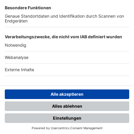
SFV
DFB
UEFA
FIFA
Nutzungsbedingungen
Datenschutz
Impressum