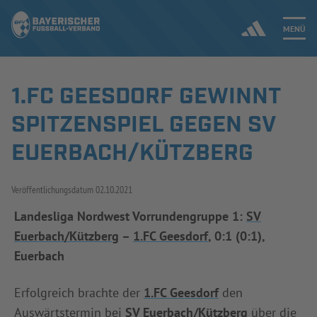
MENÜ
1.FC GEESDORF GEWINNT
Jetzt einloggen
SPITZENSPIEL GEGEN SV
ERGEBNISSE & WETTBEWERBE
EUERBACH/KÜTZBERG
NEUIGKEITEN
Veröffentlichungsdatum
02.10.2021
SPIELBETRIEB & VERBANDSLEBEN
Landesliga Nordwest Vorrundengruppe 1:
SV
Euerbach/Kützberg
–
1.FC Geesdorf
, 0:1 (0:1),
AUSBILDUNG & FÖRDERUNG
Euerbach
DER VERBAND
Erfolgreich brachte der
1.FC Geesdorf
den
Auswärtstermin bei
SV Euerbach/Kützberg
über die