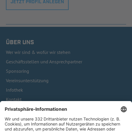
JETZT PROFIL ANLEGEN
ÜBER UNS
Wer wir sind & wofür wir stehen
Geschäftsstellen und Ansprechpartner
Sponsoring
Vereinsunterstützung
Infothek
Kontakt
HÄUFIG BESUCHTE SEITEN
Pässe und Vereinswechsel