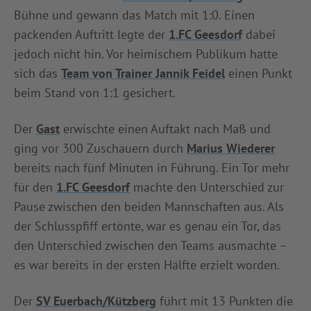
Bühne und gewann das Match mit 1:0. Einen
INFOTHEK
SPIELPLUS
packenden Auftritt legte der
1.FC Geesdorf
dabei
jedoch nicht hin. Vor heimischem Publikum hatte
sich das
Team von Trainer Jannik Feidel
einen Punkt
beim Stand von 1:1 gesichert.
Der
Gast
erwischte einen Auftakt nach Maß und
ging vor 300 Zuschauern durch
Marius Wiederer
bereits nach fünf Minuten in Führung. Ein Tor mehr
für den
1.FC Geesdorf
machte den Unterschied zur
Pause zwischen den beiden Mannschaften aus. Als
der Schlusspfiff ertönte, war es genau ein Tor, das
den Unterschied zwischen den Teams ausmachte –
es war bereits in der ersten Hälfte erzielt worden.
Der
SV Euerbach/Kützberg
führt mit 13 Punkten die