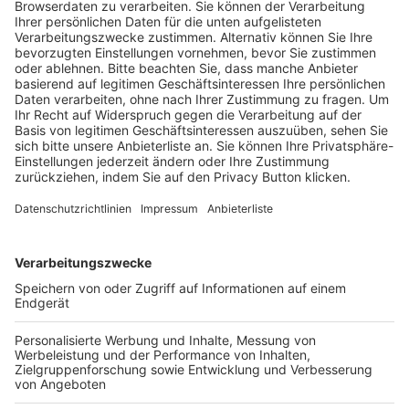
Trainerausbildung
Schulungsangebot Vereinsmitarbeiter
BFV-Geschäftsstellen
Trainerbörse
Login SpielPlus
FOLGE DEM BFV
TOP-VEREINE
TOP-PARTNER