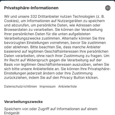
HÄUFIG BESUCHTE SEITEN
Pässe und Vereinswechsel
Trainerausbildung
Schulungsangebot Vereinsmitarbeiter
BFV-Geschäftsstellen
Trainerbörse
Login SpielPlus
FOLGE DEM BFV
TOP-VEREINE