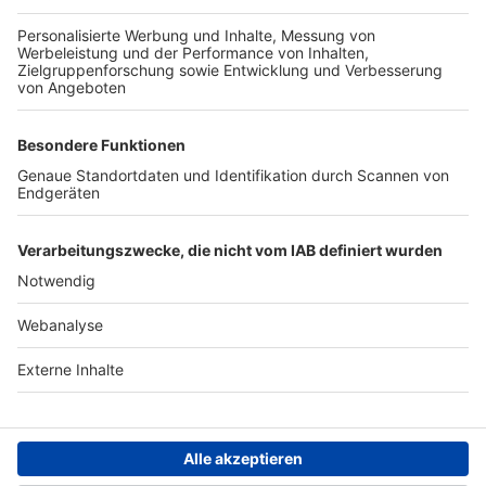
TOP-PARTNER
SFV
DFB
UEFA
FIFA
Nutzungsbedingungen
Datenschutz
Impressum