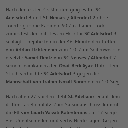
INFOTHEK
SPIELPLUS
Nach den ersten 45 Minuten ging es für
SC
Adelsdorf 3
und
SC Neuses / Altendorf 2
ohne
Torerfolg in die Kabinen. 60 Zuschauer – oder
zumindest der Teil, dessen Herz für
SC Adelsdorf 3
schlägt – bejubelten in der 46. Minute den Treffer
von
Adrian Lichteneber
zum 1:0. Zum Seitenwechsel
ersetzte
Samet Deniz
von
SC Neuses / Altendorf 2
seinen Teamkameraden
Onat-Berk Ayaz
. Unter dem
Strich verbuchte
SC Adelsdorf 3
gegen die
Mannschaft von Trainer Ismail Soner
einen 1:0-Sieg.
Nach allen 27 Spielen steht
SC Adelsdorf 3
auf dem
dritten Tabellenplatz. Zum Saisonabschluss kommt
die
Elf von Coach Vassili Kalenteridis
auf 17 Siege,
vier Unentschieden und sechs Niederlagen. Gegen