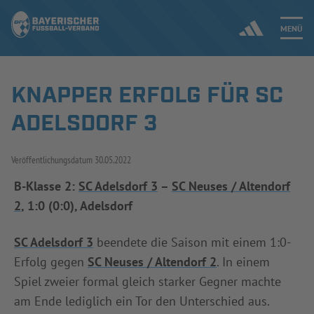
MENÜ
KNAPPER ERFOLG FÜR SC
Jetzt einloggen
ADELSDORF 3
ERGEBNISSE & WETTBEWERBE
Veröffentlichungsdatum
30.05.2022
NEUIGKEITEN
B-Klasse 2:
SC Adelsdorf 3
–
SC Neuses / Altendorf
2
, 1:0 (0:0), Adelsdorf
SPIELBETRIEB & VERBANDSLEBEN
AUSBILDUNG & FÖRDERUNG
SC Adelsdorf 3
beendete die Saison mit einem 1:0-
Erfolg gegen
SC Neuses / Altendorf 2
. In einem
DER VERBAND
Spiel zweier formal gleich starker Gegner machte
am Ende lediglich ein Tor den Unterschied aus.