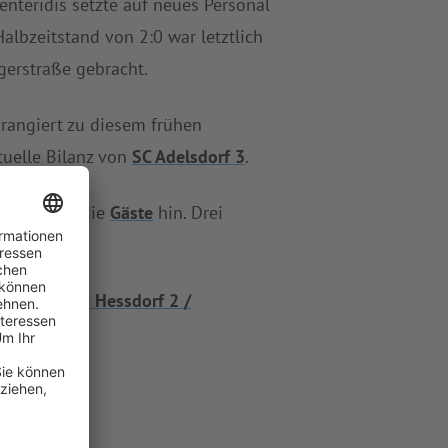
enteridis setzte auf neues Personal
Halbzeitstand von 2:0 war letztlich
gerstraße gebracht.
rangiert zu diesem frühen
tuelle Bilanz von
SC Adelsdorf 3
.
tart legten die
Gäste
hin. Drei
 es gegen
SG Hessdorf 2 /