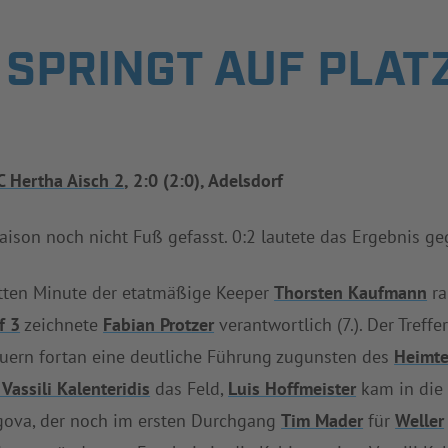
 SPRINGT AUF PLAT
C Hertha Aisch 2
, 2:0 (2:0), Adelsdorf
aison noch nicht Fuß gefasst. 0:2 lautete das Ergebnis g
itten Minute der etatmäßige Keeper
Thorsten Kaufmann
ra
f 3
zeichnete
Fabian Protzer
verantwortlich (7.). Der Treff
uern fortan eine deutliche Führung zugunsten des
Heimt
Vassili Kalenteridis
das Feld,
Luis Hoffmeister
kam in die 
ova, der noch im ersten Durchgang
Tim Mader
für
Weller