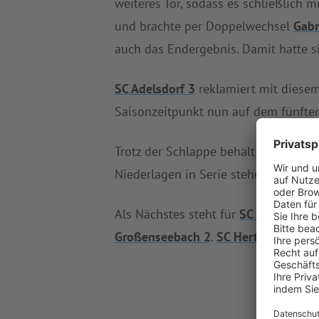
weiteres Tor, sodass es schließlich m
und brachte per Doppelwechsel
Gabr
auch das Endergebnis. Damit hatte 
SC Adelsdorf 3
reklamiert mit diesem 
Saisonzeitpunkt nun auf dem fünften
Trotz der Schlappe behält
SC Hertha 
Niederlagen in Serie stehen für die 
Als Nächstes steht für
SC Adelsdorf 
Großenseebach 2
.
SC Hertha Aisch 2