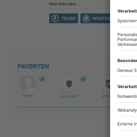
Diese Seite teilen
TEILEN
WHATSAPP
M
FAVORITEN
Spieler
Mannschaft
Wettbewerb