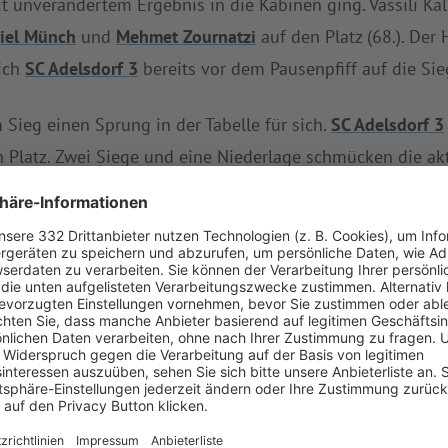
it unverändertem Ergebnis in die Kabinen ging. Vassili Kal
iel Münch
und
Mehmet Zournatzi
auf den Platz (68.). Der 
sich
SC Adelsdorf 3
bereits vor dem Pausenpfiff auf die Sie
Sieg einen Sprung in der Tabelle für sich.
SC Adelsdorf 3
 Platz. Zwei Siege und eine Niederlage schmücken die ak
Aisch 2
den 13. Tabellenplatz bei. Einen klassischen Fehls
Mannschaft zu Buche.
3
eine Auswärtsaufgabe an. Am Sonntag (13:00 Uhr) geht
empfängt parallel
ASV Herzogenaurach
.