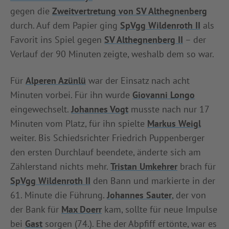
gegen die
Zweitvertretung von SV Althegnenberg
INFOTHEK
SPIELPLUS
durch. Auf dem Papier ging
SpVgg Wildenroth II
als
Favorit ins Spiel gegen
SV Althegnenberg II
– der
Verlauf der 90 Minuten zeigte, weshalb dem so war.
Für
Alperen Azünlü
war der Einsatz nach acht
Minuten vorbei. Für ihn wurde
Giovanni Longo
eingewechselt.
Johannes Vogt
musste nach nur 17
Minuten vom Platz, für ihn spielte
Markus Weigl
weiter. Bis Schiedsrichter Friedrich Puppenberger
den ersten Durchlauf beendete, änderte sich am
Zählerstand nichts mehr.
Tristan Umkehrer
brach für
SpVgg Wildenroth II
den Bann und markierte in der
61. Minute die Führung.
Johannes Sauter
, der von
der Bank für
Max Doerr
kam, sollte für neue Impulse
bei
Gast
sorgen (74.). Ehe der Abpfiff ertönte, war es