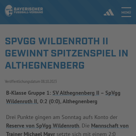
MENÜ
SPVGG WILDENROTH II
Jetzt einloggen
GEWINNT SPITZENSPIEL IN
ERGEBNISSE & WETTBEWERBE
ALTHEGNENBERG
NEUIGKEITEN
Veröffentlichungsdatum
08.10.2023
SPIELBETRIEB & VERBANDSLEBEN
B-Klasse Gruppe 1:
SV Althegnenberg II
–
SpVgg
Wildenroth II
, 0:2 (0:0), Althegnenberg
AUSBILDUNG & FÖRDERUNG
Drei Punkte gingen am Sonntag aufs Konto der
DER VERBAND
Reserve von SpVgg Wildenroth
. Die
Mannschaft von
Trainer Michael Mayr
setzte sich mit einem 2:0