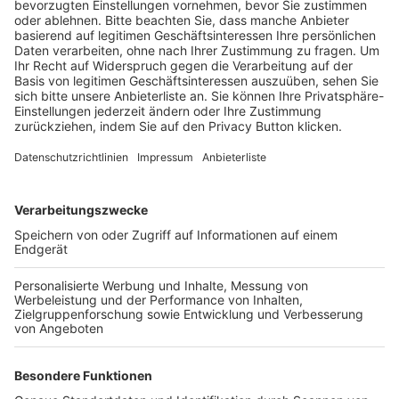
BFV-Geschäftsstellen
Trainerbörse
Login SpielPlus
FOLGE DEM BFV
TOP-VEREINE
TOP-PARTNER