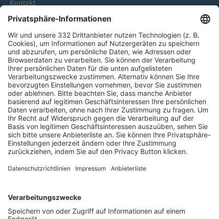
Kontakt
HÄUFIG BESUCHTE SEITEN
Pässe und Vereinswechsel
Trainerausbildung
Schulungsangebot Vereinsmitarbeiter
BFV-Geschäftsstellen
Trainerbörse
Login SpielPlus
FOLGE DEM BFV
TOP-VEREINE