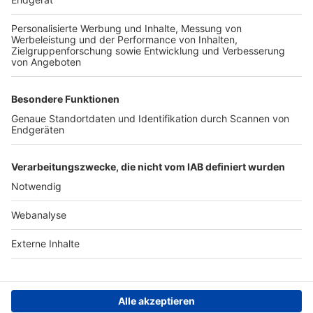
TOP-PARTNER
SFV
DFB
UEFA
FIFA
Nutzungsbedingungen
Datenschutz
Impressum