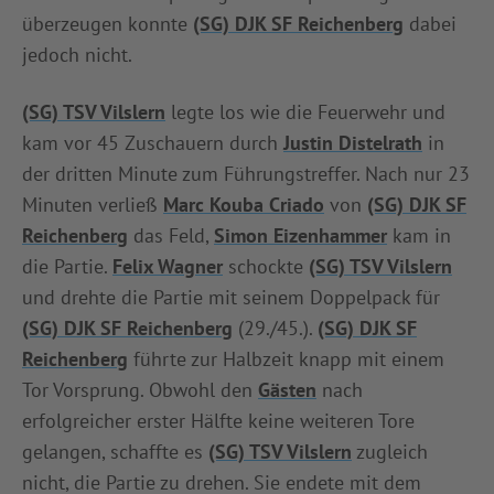
überzeugen konnte
(SG) DJK SF Reichenberg
dabei
INFOTHEK
SPIELPLUS
jedoch nicht.
(SG) TSV Vilslern
legte los wie die Feuerwehr und
kam vor 45 Zuschauern durch
Justin Distelrath
in
der dritten Minute zum Führungstreffer. Nach nur 23
Minuten verließ
Marc Kouba Criado
von
(SG) DJK SF
Reichenberg
das Feld,
Simon Eizenhammer
kam in
die Partie.
Felix Wagner
schockte
(SG) TSV Vilslern
und drehte die Partie mit seinem Doppelpack für
(SG) DJK SF Reichenberg
(29./45.).
(SG) DJK SF
Reichenberg
führte zur Halbzeit knapp mit einem
Tor Vorsprung. Obwohl den
Gästen
nach
erfolgreicher erster Hälfte keine weiteren Tore
gelangen, schaffte es
(SG) TSV Vilslern
zugleich
nicht, die Partie zu drehen. Sie endete mit dem