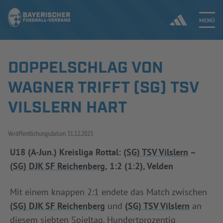
MENÜ
DOPPELSCHLAG VON
Jetzt einloggen
WAGNER TRIFFT (SG) TSV
ERGEBNISSE & WETTBEWERBE
VILSLERN HART
NEUIGKEITEN
Veröffentlichungsdatum
31.12.2023
SPIELBETRIEB & VERBANDSLEBEN
U18 (A-Jun.) Kreisliga Rottal:
(SG) TSV Vilslern
–
(SG) DJK SF Reichenberg
, 1:2 (1:2), Velden
AUSBILDUNG & FÖRDERUNG
Mit einem knappen 2:1 endete das Match zwischen
DER VERBAND
(SG) DJK SF Reichenberg
und
(SG) TSV Vilslern
an
diesem siebten Spieltag. Hundertprozentig