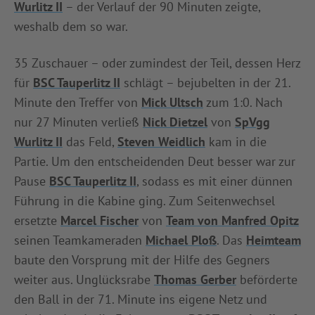
Wurlitz II
– der Verlauf der 90 Minuten zeigte,
INFOTHEK
SPIELPLUS
weshalb dem so war.
35 Zuschauer – oder zumindest der Teil, dessen Herz
für
BSC Tauperlitz II
schlägt – bejubelten in der 21.
Minute den Treffer von
Mick Ultsch
zum 1:0. Nach
nur 27 Minuten verließ
Nick Dietzel
von
SpVgg
Wurlitz II
das Feld,
Steven Weidlich
kam in die
Partie. Um den entscheidenden Deut besser war zur
Pause
BSC Tauperlitz II
, sodass es mit einer dünnen
Führung in die Kabine ging. Zum Seitenwechsel
ersetzte
Marcel Fischer
von
Team von Manfred Opitz
seinen Teamkameraden
Michael Ploß
. Das
Heimteam
baute den Vorsprung mit der Hilfe des Gegners
weiter aus. Unglücksrabe
Thomas Gerber
beförderte
den Ball in der 71. Minute ins eigene Netz und