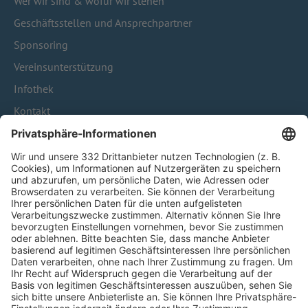
Wer wir sind & wofür wir stehen
Geschäftsstellen und Ansprechpartner
Sponsoring
Vereinsunterstützung
Infothek
Kontakt
HÄUFIG BESUCHTE SEITEN
Pässe und Vereinswechsel
Trainerausbildung
Schulungsangebot Vereinsmitarbeiter
BFV-Geschäftsstellen
Trainerbörse
Login SpielPlus