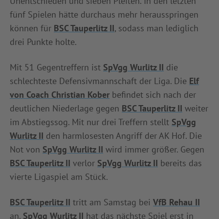
Unentschieden und sieben Pleiten. In den letzten
fünf Spielen hätte durchaus mehr herausspringen
können für
BSC Tauperlitz II
, sodass man lediglich
drei Punkte holte.
Mit 51 Gegentreffern ist
SpVgg Wurlitz II
die
schlechteste Defensivmannschaft der Liga. Die
Elf
von Coach Christian Kober
befindet sich nach der
deutlichen Niederlage gegen
BSC Tauperlitz II
weiter
im Abstiegssog. Mit nur drei Treffern stellt
SpVgg
Wurlitz II
den harmlosesten Angriff der AK Hof. Die
Not von
SpVgg Wurlitz II
wird immer größer. Gegen
BSC Tauperlitz II
verlor
SpVgg Wurlitz II
bereits das
vierte Ligaspiel am Stück.
BSC Tauperlitz II
tritt am Samstag bei
VfB Rehau II
an.
SpVgg Wurlitz II
hat das nächste Spiel erst in