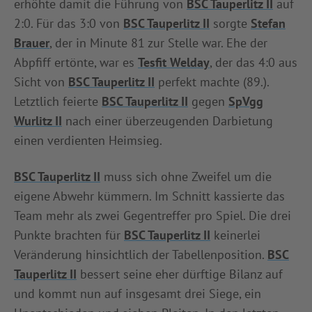
erhöhte damit die Führung von
BSC Tauperlitz II
auf
2:0. Für das 3:0 von
BSC Tauperlitz II
sorgte
Stefan
Brauer
, der in Minute 81 zur Stelle war. Ehe der
Abpfiff ertönte, war es
Tesfit Welday
, der das 4:0 aus
Sicht von
BSC Tauperlitz II
perfekt machte (89.).
Letztlich feierte
BSC Tauperlitz II
gegen
SpVgg
Wurlitz II
nach einer überzeugenden Darbietung
einen verdienten Heimsieg.
BSC Tauperlitz II
muss sich ohne Zweifel um die
eigene Abwehr kümmern. Im Schnitt kassierte das
Team mehr als zwei Gegentreffer pro Spiel. Die drei
Punkte brachten für
BSC Tauperlitz II
keinerlei
Veränderung hinsichtlich der Tabellenposition.
BSC
Tauperlitz II
bessert seine eher dürftige Bilanz auf
und kommt nun auf insgesamt drei Siege, ein