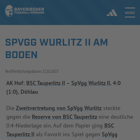
MENÜ
SPVGG WURLITZ II AM
Jetzt einloggen
BODEN
ERGEBNISSE & WETTBEWERBE
Veröffentlichungsdatum
22.10.2023
NEUIGKEITEN
AK Hof:
BSC Tauperlitz II
–
SpVgg Wurlitz II
, 4:0
(1:0), Döhlau
SPIELBETRIEB & VERBANDSLEBEN
AUSBILDUNG & FÖRDERUNG
Die
Zweitvertretung von SpVgg Wurlitz
steckte
gegen die
Reserve von BSC Tauperlitz
eine deutliche
DER VERBAND
0:4-Niederlage ein. Auf dem Papier ging
BSC
Tauperlitz II
als Favorit ins Spiel gegen
SpVgg