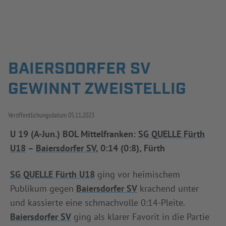
Jetzt einloggen
ERGEBNISSE & WETTBEWERBE
BAIERSDORFER SV
GEWINNT ZWEISTELLIG
NEUIGKEITEN
SPIELBETRIEB & VERBANDSLEBEN
Veröffentlichungsdatum
05.11.2023
AUSBILDUNG & FÖRDERUNG
U 19 (A-Jun.) BOL Mittelfranken:
SG QUELLE Fürth
U18
–
Baiersdorfer SV
, 0:14 (0:8), Fürth
DER VERBAND
SG QUELLE Fürth U18
ging vor heimischem
Publikum gegen
Baiersdorfer SV
krachend unter
INFOTHEK
SPIELPLUS
und kassierte eine schmachvolle 0:14-Pleite.
Baiersdorfer SV
ging als klarer Favorit in die Partie