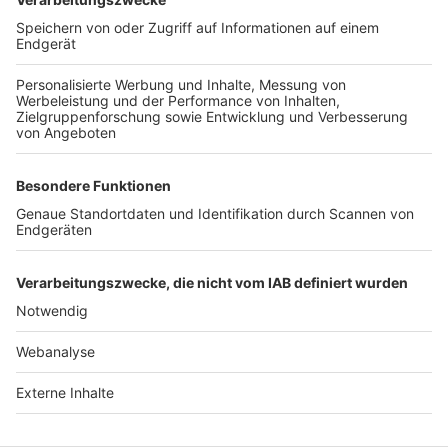
TOP-VEREINE
TOP-PARTNER
SFV
DFB
UEFA
FIFA
Nutzungsbedingungen
Datenschutz
Impressum