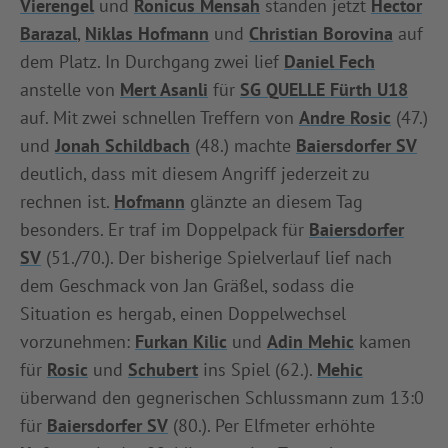
Vierengel
und
Ronicus Mensah
standen jetzt
Hector
Barazal
,
Niklas Hofmann
und
Christian Borovina
auf
dem Platz. In Durchgang zwei lief
Daniel Fech
anstelle von
Mert Asanli
für
SG QUELLE Fürth U18
auf. Mit zwei schnellen Treffern von
Andre Rosic
(47.)
und
Jonah Schildbach
(48.) machte
Baiersdorfer SV
deutlich, dass mit diesem Angriff jederzeit zu
rechnen ist.
Hofmann
glänzte an diesem Tag
besonders. Er traf im Doppelpack für
Baiersdorfer
SV
(51./70.). Der bisherige Spielverlauf lief nach
dem Geschmack von Jan Gräßel, sodass die
Situation es hergab, einen Doppelwechsel
vorzunehmen:
Furkan Kilic
und
Adin Mehic
kamen
für
Rosic
und
Schubert
ins Spiel (62.).
Mehic
überwand den gegnerischen Schlussmann zum 13:0
für
Baiersdorfer SV
(80.). Per Elfmeter erhöhte