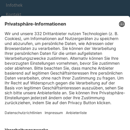
Infothek
Kontakt
HÄUFIG BESUCHTE SEITEN
Pässe und Vereinswechsel
Trainerausbildung
Schulungsangebot Vereinsmitarbeiter
BFV-Geschäftsstellen
Trainerbörse
Login SpielPlus
FOLGE DEM BFV