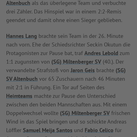
Altenbuch
als das überlegene Team und verbuchte
INFOTHEK
SPIELPLUS
drei Zähler. Das Hinspiel war in einem 2:2-Remis
geendet und damit ohne einen Sieger geblieben.
Hannes Lang
brachte sein Team in der 26. Minute
nach vorn. Ehe der Schiedsrichter Seckin Okutun die
Protagonisten zur Pause bat, traf
Andres Lebold
zum
1:1 zugunsten von
(SG) Miltenberger SV
(40.). Der
verwandelte Strafstoß von
Jaron Geis
brachte
(SG)
SV Altenbuch
vor 65 Zuschauern nach 46 Minuten
mit 2:1 in Führung. Ein Tor auf Seiten des
Heimteams
machte zur Pause den Unterschied
zwischen den beiden Mannschaften aus. Mit einem
Doppelwechsel wollte
(SG) Miltenberger SV
frischen
Wind in das Spiel bringen und so schickte Andreas
Löffler
Samuel Meija Santos
und
Fabio Celico
für