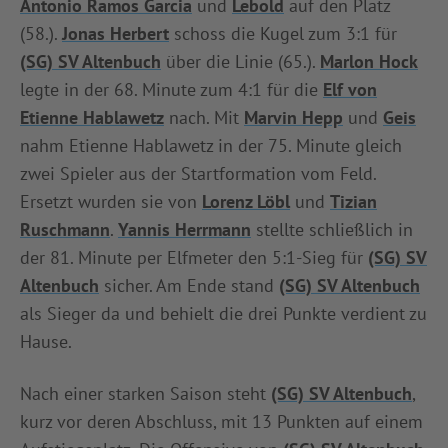
Antonio Ramos Garcia
und
Lebold
auf den Platz
(58.).
Jonas Herbert
schoss die Kugel zum 3:1 für
(SG) SV Altenbuch
über die Linie (65.).
Marlon Hock
legte in der 68. Minute zum 4:1 für die
Elf von
Etienne Hablawetz
nach. Mit
Marvin Hepp
und
Geis
nahm Etienne Hablawetz in der 75. Minute gleich
zwei Spieler aus der Startformation vom Feld.
Ersetzt wurden sie von
Lorenz Löbl
und
Tizian
Ruschmann
.
Yannis Herrmann
stellte schließlich in
der 81. Minute per Elfmeter den 5:1-Sieg für
(SG) SV
Altenbuch
sicher. Am Ende stand
(SG) SV Altenbuch
als Sieger da und behielt die drei Punkte verdient zu
Hause.
Nach einer starken Saison steht
(SG) SV Altenbuch
,
kurz vor deren Abschluss, mit 13 Punkten auf einem