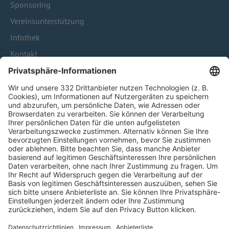
Sponsoring
Vereinsunterstützung
Infothek
Kontakt
HÄUFIG BESUCHTE SEITEN
Pässe und Vereinswechsel
Trainerausbildung
Schulungsangebot Vereinsmitarbeiter
BFV-Geschäftsstellen
Trainerbörse
Login SpielPlus
FOLGE DEM BFV