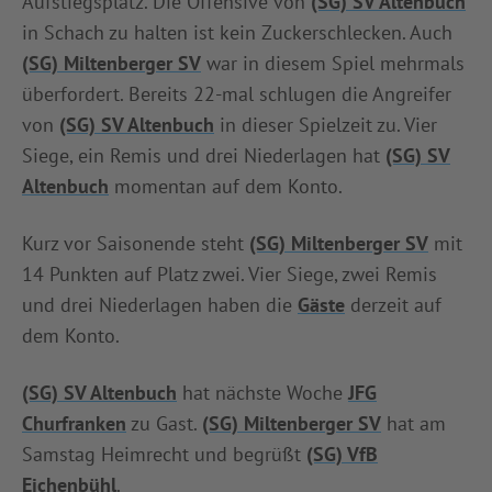
Aufstiegsplatz. Die Offensive von
(SG) SV Altenbuch
in Schach zu halten ist kein Zuckerschlecken. Auch
(SG) Miltenberger SV
war in diesem Spiel mehrmals
überfordert. Bereits 22-mal schlugen die Angreifer
von
(SG) SV Altenbuch
in dieser Spielzeit zu. Vier
Siege, ein Remis und drei Niederlagen hat
(SG) SV
Altenbuch
momentan auf dem Konto.
Kurz vor Saisonende steht
(SG) Miltenberger SV
mit
14 Punkten auf Platz zwei. Vier Siege, zwei Remis
und drei Niederlagen haben die
Gäste
derzeit auf
dem Konto.
(SG) SV Altenbuch
hat nächste Woche
JFG
Churfranken
zu Gast.
(SG) Miltenberger SV
hat am
Samstag Heimrecht und begrüßt
(SG) VfB
Eichenbühl
.