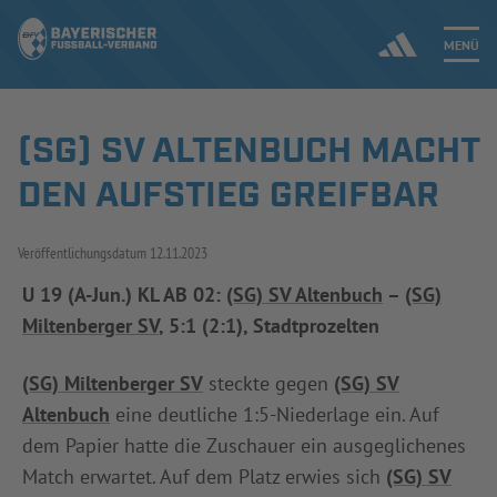
MENÜ
(SG) SV ALTENBUCH MACHT
Jetzt einloggen
DEN AUFSTIEG GREIFBAR
ERGEBNISSE & WETTBEWERBE
Veröffentlichungsdatum
12.11.2023
NEUIGKEITEN
U 19 (A-Jun.) KL AB 02:
(SG) SV Altenbuch
–
(SG)
Miltenberger SV
, 5:1 (2:1), Stadtprozelten
SPIELBETRIEB & VERBANDSLEBEN
AUSBILDUNG & FÖRDERUNG
(SG) Miltenberger SV
steckte gegen
(SG) SV
Altenbuch
eine deutliche 1:5-Niederlage ein. Auf
DER VERBAND
dem Papier hatte die Zuschauer ein ausgeglichenes
Match erwartet. Auf dem Platz erwies sich
(SG) SV