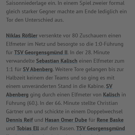
Saisonniederlage ein. In einem Spiel zweier formal
INFOTHEK
SPIELPLUS
gleich starker Gegner machte am Ende lediglich ein
Tor den Unterschied aus.
Niklas Rößler
versenkte vor 80 Zuschauern einen
Elfmeter im Netz und besorgte so die 1:0-Führung
für
TSV Georgensgmünd II
. In der 28. Minute
verwandelte
Sebastian Kalisch
einen Elfmeter zum
1:1 für
SV Abenberg
. Weitere Tore gelangen bis zur
Halbzeit keinem der Teams und so ging es mit
einem unveränderten Stand in die Kabine.
SV
Abenberg
ging durch einen Elfmeter von
Kalisch
in
Führung (60.). In der 66. Minute stellte Christian
Gärtner um und schickte in einem Doppelwechsel
Dennis Reif
und
Hasan Omer Dube
für
Rene Baske
und
Tobias Ell
auf den Rasen.
TSV Georgensgmünd