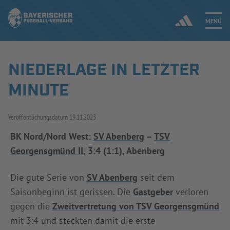
MENÜ
NIEDERLAGE IN LETZTER
Jetzt einloggen
MINUTE
ERGEBNISSE & WETTBEWERBE
Veröffentlichungsdatum
19.11.2023
NEUIGKEITEN
BK Nord/Nord West:
SV Abenberg
–
TSV
Georgensgmünd II
, 3:4 (1:1), Abenberg
SPIELBETRIEB & VERBANDSLEBEN
AUSBILDUNG & FÖRDERUNG
Die gute Serie von
SV Abenberg
seit dem
Saisonbeginn ist gerissen. Die
Gastgeber
verloren
DER VERBAND
gegen die
Zweitvertretung von TSV Georgensgmünd
mit 3:4 und steckten damit die erste