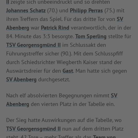
II
zeigte sich unbeeindruckt und so drehten
Johannes Schatz
(70.) und
Philipp Perras
(75.) mit
ihren Treffern das Spiel. Für das dritte Tor von
SV
Abenberg
war
Patrick Rind
verantwortlich, der in der
84. Minute das 3:3 besorgte.
Tom Sperling
stellte für
TSV Georgensgmünd II
im Schlussakt den
Führungstreffer sicher (90.). Mit dem Schlusspfiff
durch Schiedsrichter Wiegberth Kaiser stand der
Auswärtsdreier für den
Gast
. Man hatte sich gegen
SV Abenberg
durchgesetzt.
Nach elf absolvierten Begegnungen nimmt
SV
Abenberg
den vierten Platz in der Tabelle ein.
Der Sieg hatte Auswirkungen auf die Tabelle, wo
TSV Georgensgmünd II
nun auf dem dritten Platz
steht. 42 Tore – mehr Treffer als das
Team von