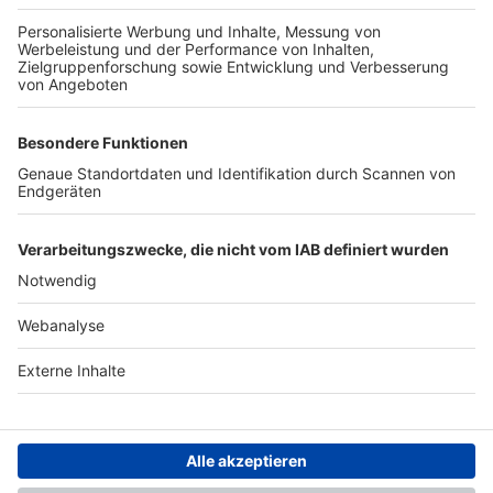
TOP-PARTNER
SFV
DFB
UEFA
FIFA
Nutzungsbedingungen
Datenschutz
Impressum