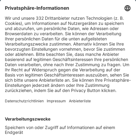
HÄUFIG BESUCHTE SEITEN
Pässe und Vereinswechsel
Trainerausbildung
Schulungsangebot Vereinsmitarbeiter
BFV-Geschäftsstellen
Trainerbörse
Login SpielPlus
FOLGE DEM BFV
TOP-VEREINE