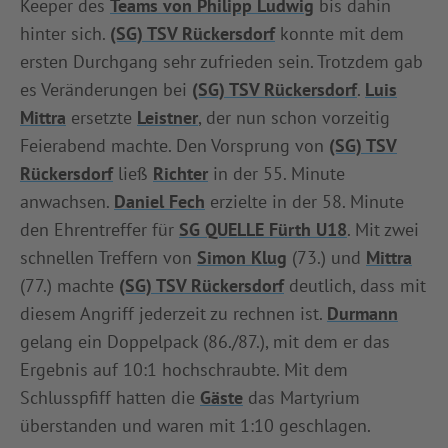
Keeper des
Teams von Philipp Ludwig
bis dahin
hinter sich.
(SG) TSV Rückersdorf
konnte mit dem
ersten Durchgang sehr zufrieden sein. Trotzdem gab
es Veränderungen bei
(SG) TSV Rückersdorf
.
Luis
Mittra
ersetzte
Leistner
, der nun schon vorzeitig
Feierabend machte. Den Vorsprung von
(SG) TSV
Rückersdorf
ließ
Richter
in der 55. Minute
anwachsen.
Daniel Fech
erzielte in der 58. Minute
den Ehrentreffer für
SG QUELLE Fürth U18
. Mit zwei
schnellen Treffern von
Simon Klug
(73.) und
Mittra
(77.) machte
(SG) TSV Rückersdorf
deutlich, dass mit
diesem Angriff jederzeit zu rechnen ist.
Durmann
gelang ein Doppelpack (86./87.), mit dem er das
Ergebnis auf 10:1 hochschraubte. Mit dem
Schlusspfiff hatten die
Gäste
das Martyrium
überstanden und waren mit 1:10 geschlagen.