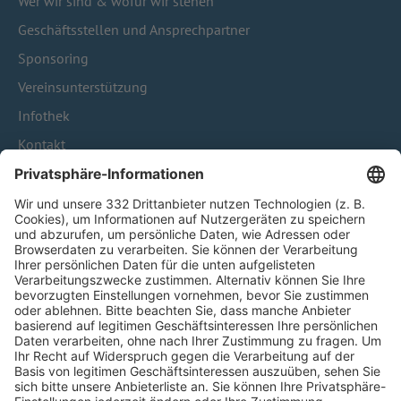
Wer wir sind & wofür wir stehen
Geschäftsstellen und Ansprechpartner
Sponsoring
Vereinsunterstützung
Infothek
Kontakt
HÄUFIG BESUCHTE SEITEN
Pässe und Vereinswechsel
Trainerausbildung
Schulungsangebot Vereinsmitarbeiter
BFV-Geschäftsstellen
Trainerbörse
Login SpielPlus