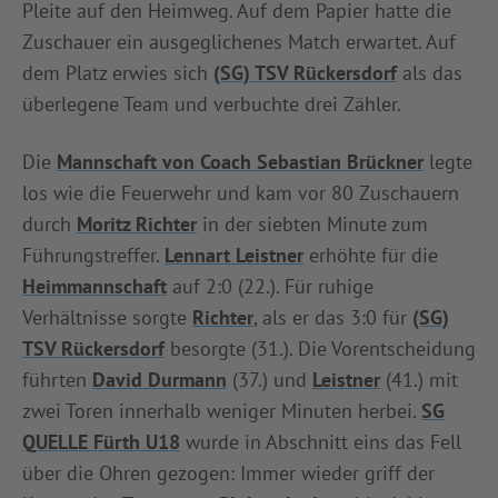
Pleite auf den Heimweg. Auf dem Papier hatte die
INFOTHEK
SPIELPLUS
Zuschauer ein ausgeglichenes Match erwartet. Auf
dem Platz erwies sich
(SG) TSV Rückersdorf
als das
überlegene Team und verbuchte drei Zähler.
Die
Mannschaft von Coach Sebastian Brückner
legte
los wie die Feuerwehr und kam vor 80 Zuschauern
durch
Moritz Richter
in der siebten Minute zum
Führungstreffer.
Lennart Leistner
erhöhte für die
Heimmannschaft
auf 2:0 (22.). Für ruhige
Verhältnisse sorgte
Richter
, als er das 3:0 für
(SG)
TSV Rückersdorf
besorgte (31.). Die Vorentscheidung
führten
David Durmann
(37.) und
Leistner
(41.) mit
zwei Toren innerhalb weniger Minuten herbei.
SG
QUELLE Fürth U18
wurde in Abschnitt eins das Fell
über die Ohren gezogen: Immer wieder griff der