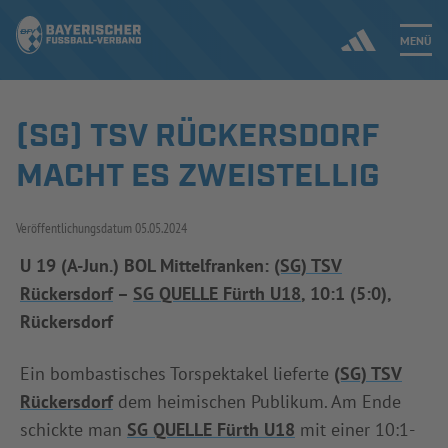
MENÜ
(SG) TSV RÜCKERSDORF
Jetzt einloggen
MACHT ES ZWEISTELLIG
ERGEBNISSE & WETTBEWERBE
Veröffentlichungsdatum
05.05.2024
NEUIGKEITEN
U 19 (A-Jun.) BOL Mittelfranken:
(SG) TSV
Rückersdorf
–
SG QUELLE Fürth U18
, 10:1 (5:0),
SPIELBETRIEB & VERBANDSLEBEN
Rückersdorf
AUSBILDUNG & FÖRDERUNG
Ein bombastisches Torspektakel lieferte
(SG) TSV
DER VERBAND
Rückersdorf
dem heimischen Publikum. Am Ende
schickte man
SG QUELLE Fürth U18
mit einer 10:1-