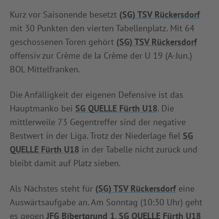
Kurz vor Saisonende besetzt
(SG) TSV Rückersdorf
mit 30 Punkten den vierten Tabellenplatz. Mit 64
geschossenen Toren gehört
(SG) TSV Rückersdorf
offensiv zur Crème de la Crème der U 19 (A-Jun.)
BOL Mittelfranken.
Die Anfälligkeit der eigenen Defensive ist das
Hauptmanko bei
SG QUELLE Fürth U18
. Die
mittlerweile 73 Gegentreffer sind der negative
Bestwert in der Liga. Trotz der Niederlage fiel
SG
QUELLE Fürth U18
in der Tabelle nicht zurück und
bleibt damit auf Platz sieben.
Als Nächstes steht für
(SG) TSV Rückersdorf
eine
Auswärtsaufgabe an. Am Sonntag (10:30 Uhr) geht
es gegen
JFG Bibertgrund 1
.
SG QUELLE Fürth U18