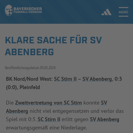
MENÜ
KLARE SACHE FÜR SV
Jetzt einloggen
ABENBERG
ERGEBNISSE & WETTBEWERBE
Veröffentlichungsdatum
05.05.2024
NEUIGKEITEN
BK Nord/Nord West:
SC Stirn II
–
SV Abenberg
, 0:3
(0:0), Pleinfeld
SPIELBETRIEB & VERBANDSLEBEN
AUSBILDUNG & FÖRDERUNG
Die
Zweitvertretung von SC Stirn
konnte
SV
Abenberg
nicht viel entgegensetzen und verlor das
DER VERBAND
Spiel mit 0:3.
SC Stirn II
erlitt gegen
SV Abenberg
erwartungsgemäß eine Niederlage.