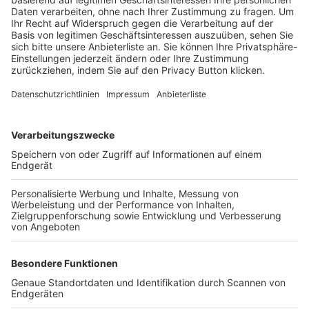
Trainerbörse
Login SpielPlus
FOLGE DEM BFV
TOP-VEREINE
TOP-PARTNER