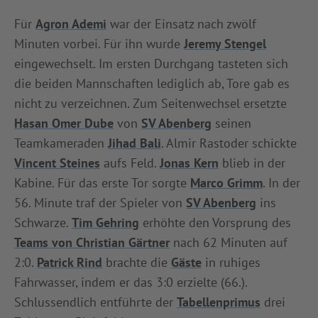
INFOTHEK
SPIELPLUS
Für
Agron Ademi
war der Einsatz nach zwölf
Minuten vorbei. Für ihn wurde
Jeremy Stengel
eingewechselt. Im ersten Durchgang tasteten sich
die beiden Mannschaften lediglich ab, Tore gab es
nicht zu verzeichnen. Zum Seitenwechsel ersetzte
Hasan Omer Dube
von
SV Abenberg
seinen
Teamkameraden
Jihad Bali
. Almir Rastoder schickte
Vincent Steines
aufs Feld.
Jonas Kern
blieb in der
Kabine. Für das erste Tor sorgte
Marco Grimm
. In der
56. Minute traf der Spieler von
SV Abenberg
ins
Schwarze.
Tim Gehring
erhöhte den Vorsprung des
Teams von Christian Gärtner
nach 62 Minuten auf
2:0.
Patrick Rind
brachte die
Gäste
in ruhiges
Fahrwasser, indem er das 3:0 erzielte (66.).
Schlussendlich entführte der
Tabellenprimus
drei