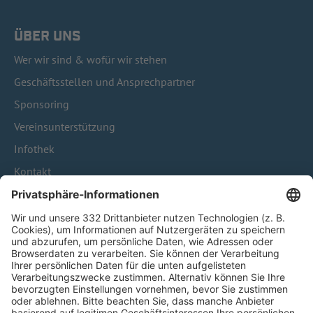
ÜBER UNS
Wer wir sind & wofür wir stehen
Geschäftsstellen und Ansprechpartner
Sponsoring
Vereinsunterstützung
Infothek
Kontakt
HÄUFIG BESUCHTE SEITEN
Pässe und Vereinswechsel
Trainerausbildung
Schulungsangebot Vereinsmitarbeiter
BFV-Geschäftsstellen