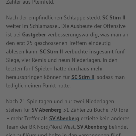
Zähler aus Pleinfeld.
Nach der empfindlichen Schlappe steckt
SC Stirn II
weiter im Schlamassel. Die Ausbeute der Offensive
ist bei
Gastgeber
verbesserungswürdig, was man an
den erst 25 geschossenen Treffern eindeutig
ablesen kann.
SC Stirn II
verbuchte insgesamt fünf
Siege, vier Remis und neun Niederlagen. In den
letzten fünf Spielen hätte durchaus mehr
herausspringen können für
SC Stirn II
, sodass man
lediglich einen Punkt holte.
Nach 21 Spieltagen und nur zwei Niederlagen
stehen für
SV Abenberg
51 Zähler zu Buche. 70 Tore
– mehr Treffer als
SV Abenberg
erzielte kein anderes
Team der BK Nord/Nord West.
SV Abenberg
befindet
sich auf Kurs und holte in den vergangenen fünf