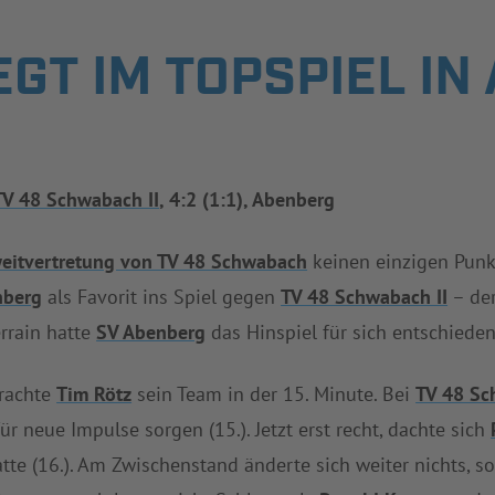
EGT IM TOPSPIEL I
TV 48 Schwabach II
, 4:2 (1:1), Abenberg
eitvertretung von TV 48 Schwabach
keinen einzigen Pun
nberg
als Favorit ins Spiel gegen
TV 48 Schwabach II
– der
rrain hatte
SV Abenberg
das Hinspiel für sich entschieden
brachte
Tim Rötz
sein Team in der 15. Minute. Bei
TV 48 Sc
ür neue Impulse sorgen (15.). Jetzt erst recht, dachte sich
te (16.). Am Zwischenstand änderte sich weiter nichts, so