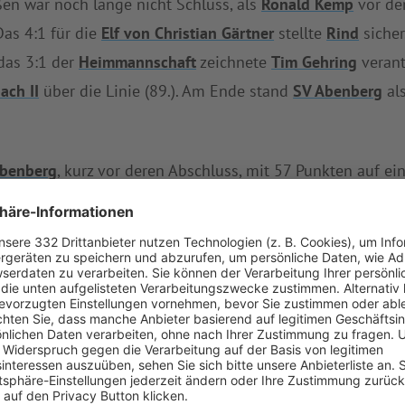
en war noch lange nicht Schluss, als
Ronald Kemp
vor den
Das 4:1 für die
Elf von Christian Gärtner
stellte
Rind
sicher
das 3:1 der
Heimmannschaft
zeichnete
Tim Gehring
verant
ach II
über die Linie (89.). Am Ende stand
SV Abenberg
als
Abenberg
, kurz vor deren Abschluss, mit 57 Punkten auf ei
V Abenberg
den besten Angriff der BK Nord/Nord West. Nu
bach II
in der Tabelle nicht zurück und bleibt damit auf Pl
 fünf Spielen nur drei Punkte heraus.
 Hause gegen
TSV Rittersbach II 9er 2
weiter.