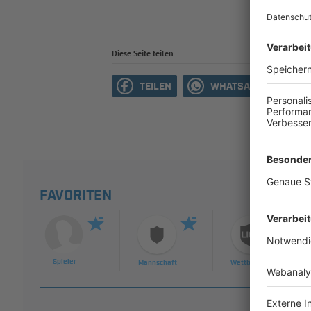
Diese Seite teilen
TEILEN
WHATSAPP
M
FAVORITEN
Spieler
Mannschaft
Wettbewerb