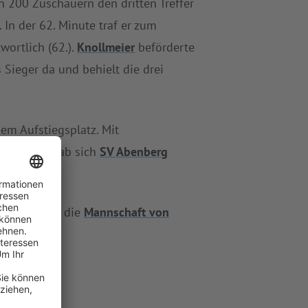
 200 Zuschauern den dritten Treffer
. In der 62. Minute traf er zum
wortlich (62.).
Knollmeier
beförderte
 Sieger da und behielt die drei
nem Aufstiegsplatz. Mit
r dreimal gab sich
SV Abenberg
atz drei. Für die
Mannschaft von