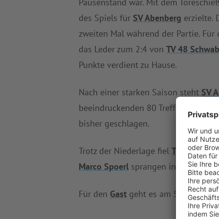
Pausenstand war. Mit dem Toreschieß
des Spiels für
SV Abenberg
erzielte. 
zweiten Mal während der Partie. Für 
das Leder zum 2:4 von
TV 48 Schwab
Punkte verdient zu Hause.
Nach einer starken Saison steht
SV 
beeindruckenden 80 Treffern stellt
S
bisher geschlagen.
Trotz der Niederlage fiel
TV 48 Schwa
Marco Spoerl
sprangen in den letzten
Für den
Gast
geht es am Sonntag zu