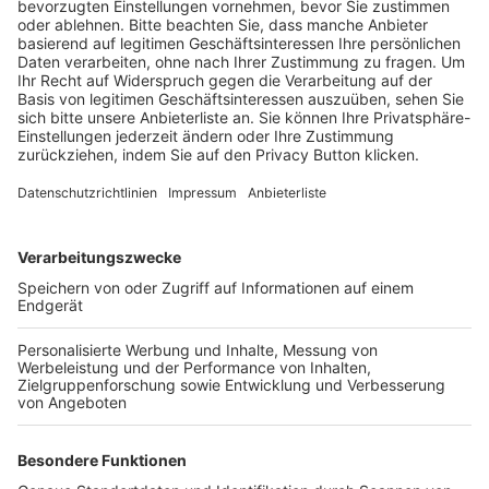
BFV-Geschäftsstellen
Trainerbörse
Login SpielPlus
FOLGE DEM BFV
TOP-VEREINE
TOP-PARTNER