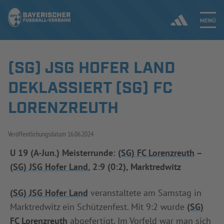
MENÜ
(SG) JSG HOFER LAND
Jetzt einloggen
DEKLASSIERT (SG) FC
ERGEBNISSE & WETTBEWERBE
LORENZREUTH
NEUIGKEITEN
Veröffentlichungsdatum
16.06.2024
SPIELBETRIEB & VERBANDSLEBEN
U 19 (A-Jun.) Meisterrunde:
(SG) FC Lorenzreuth
–
(SG) JSG Hofer Land
, 2:9 (0:2), Marktredwitz
AUSBILDUNG & FÖRDERUNG
(SG) JSG Hofer Land
veranstaltete am Samstag in
DER VERBAND
Marktredwitz ein Schützenfest. Mit 9:2 wurde
(SG)
FC Lorenzreuth
abgefertigt. Im Vorfeld war man sich