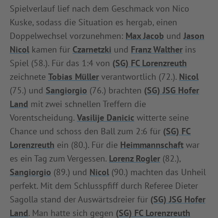
Spielverlauf lief nach dem Geschmack von Nico
Kuske, sodass die Situation es hergab, einen
Doppelwechsel vorzunehmen:
Max Jacob
und
Jason
Nicol
kamen für
Czarnetzki
und
Franz Walther
ins
Spiel (58.). Für das 1:4 von
(SG) FC Lorenzreuth
zeichnete
Tobias Müller
verantwortlich (72.).
Nicol
(75.) und
Sangiorgio
(76.) brachten
(SG) JSG Hofer
Land
mit zwei schnellen Treffern die
Vorentscheidung.
Vasilije Danicic
witterte seine
Chance und schoss den Ball zum 2:6 für
(SG) FC
Lorenzreuth
ein (80.). Für die
Heimmannschaft
war
es ein Tag zum Vergessen.
Lorenz Rogler
(82.),
Sangiorgio
(89.) und
Nicol
(90.) machten das Unheil
perfekt. Mit dem Schlusspfiff durch Referee Dieter
Sagolla stand der Auswärtsdreier für
(SG) JSG Hofer
Land
. Man hatte sich gegen
(SG) FC Lorenzreuth