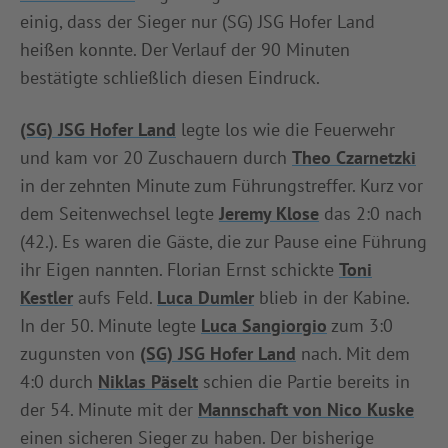
einig, dass der Sieger nur (SG) JSG Hofer Land
INFOTHEK
SPIELPLUS
heißen konnte. Der Verlauf der 90 Minuten
bestätigte schließlich diesen Eindruck.
(SG) JSG Hofer Land
legte los wie die Feuerwehr
und kam vor 20 Zuschauern durch
Theo Czarnetzki
in der zehnten Minute zum Führungstreffer. Kurz vor
dem Seitenwechsel legte
Jeremy Klose
das 2:0 nach
(42.). Es waren die Gäste, die zur Pause eine Führung
ihr Eigen nannten. Florian Ernst schickte
Toni
Kestler
aufs Feld.
Luca Dumler
blieb in der Kabine.
In der 50. Minute legte
Luca Sangiorgio
zum 3:0
zugunsten von
(SG) JSG Hofer Land
nach. Mit dem
4:0 durch
Niklas Päselt
schien die Partie bereits in
der 54. Minute mit der
Mannschaft von Nico Kuske
einen sicheren Sieger zu haben. Der bisherige