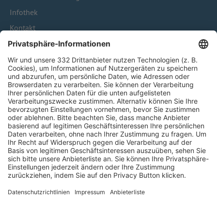
Infothek
Kontakt
HÄUFIG BESUCHTE SEITEN
Pässe und Vereinswechsel
Trainerausbildung
Schulungsangebot Vereinsmitarbeiter
BFV-Geschäftsstellen
Trainerbörse
Login SpielPlus
FOLGE DEM BFV