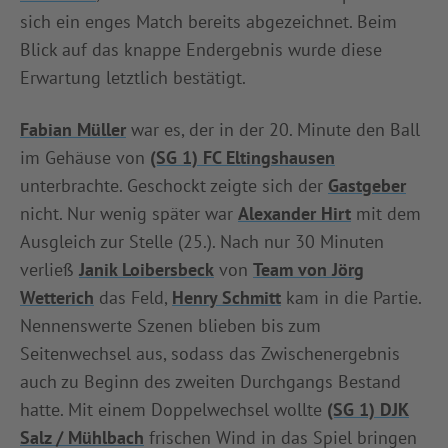
sich ein enges Match bereits abgezeichnet. Beim
INFOTHEK
SPIELPLUS
Blick auf das knappe Endergebnis wurde diese
Erwartung letztlich bestätigt.
Fabian Müller
war es, der in der 20. Minute den Ball
im Gehäuse von
(SG 1) FC Eltingshausen
unterbrachte. Geschockt zeigte sich der
Gastgeber
nicht. Nur wenig später war
Alexander Hirt
mit dem
Ausgleich zur Stelle (25.). Nach nur 30 Minuten
verließ
Janik Loibersbeck
von
Team von Jörg
Wetterich
das Feld,
Henry Schmitt
kam in die Partie.
Nennenswerte Szenen blieben bis zum
Seitenwechsel aus, sodass das Zwischenergebnis
auch zu Beginn des zweiten Durchgangs Bestand
hatte. Mit einem Doppelwechsel wollte
(SG 1) DJK
Salz / Mühlbach
frischen Wind in das Spiel bringen