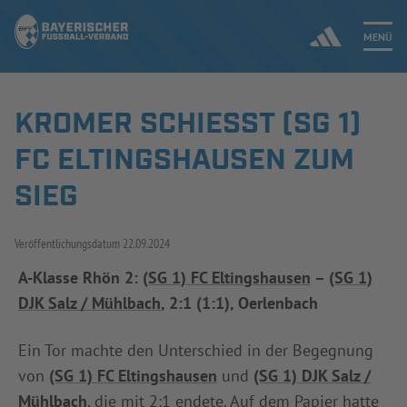
MENÜ
KROMER SCHIESST (SG 1) F
Jetzt einloggen
C ELTINGSHAUSEN ZUM S
ERGEBNISSE & WETTBEWERBE
IEG
NEUIGKEITEN
Veröffentlichungsdatum
22.09.2024
SPIELBETRIEB & VERBANDSLEBEN
A-Klasse Rhön 2:
(SG 1) FC Eltingshausen
–
(SG 1)
DJK Salz / Mühlbach
, 2:1 (1:1), Oerlenbach
AUSBILDUNG & FÖRDERUNG
Ein Tor machte den Unterschied in der Begegnung
DER VERBAND
von
(SG 1) FC Eltingshausen
und
(SG 1) DJK Salz /
Mühlbach
, die mit 2:1 endete. Auf dem Papier hatte