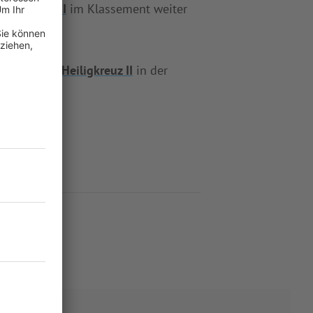
eiligkreuz II
im Klassement weiter
mpfängt
TSV Heiligkreuz II
in der