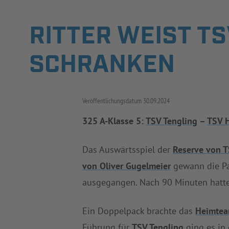
RITTER WEIST TSV
SCHRANKEN
Veröffentlichungsdatum
30.09.2024
325 A-Klasse 5:
TSV Tengling
–
TSV H
Das Auswärtsspiel der
Reserve von T
von Oliver Gugelmeier
gewann die Pa
ausgegangen. Nach 90 Minuten hatte
Ein Doppelpack brachte das
Heimte
Führung für
TSV Tengling
ging es in 