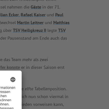
chsel nahmen die
Gäste
in der 71.
ilian Ecker
,
Rafael Kaiser
und
Paul
elwechsel
Martin Leitner
und
Matthias
eg über
TSV Heiligkreuz II
legte
TSV
ar der Pausenstand am Ende auch das
e das Team mehr als zwei
fer konnte er in dieser Saison erst
II
fiel auf die elfte Tabellenposition.
II
musste sich nun schon viermal in
in Unentschieden vorweisen kann,