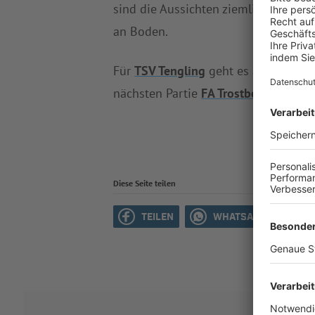
sind die Aussichten ziemlich düster.
an Boden.
Für
TSV Tengling
geht es am Dienst
nächsten Partie
FA Trostberg
.
Diese Seite teilen
TEILEN
WHATSAPP
M