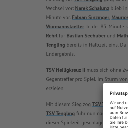
Wechsel vor:
Narek Schalunz
blieb in
Minute vor.
Fabian Sinzinger
,
Mauric
Wurmannstaetter
. In der 83. Minute
Rehrl
für
Bastian Seehuber
und
Math
Tengling
bereits in Halbzeit eins. D
Endergebnis.
TSV Heiligkreuz II
muss sich ohne Zwe
Gegentreffer pro Spiel. Im Sturm vo
erzielen.
Mit diesem Sieg zog
TSV Tengling
a
TSV Tengling
fuhr nun nach langem W
dieser Spielzeit geschlagen geben. 