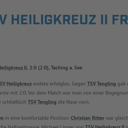
 HEILIGKREUZ II FR
eiligkreuz II
, 2:0 (2:0), Taching a. See
SV Heiligkreuz
endete erfolglos. Gegen
TSV Tengling
gab e
rtie mit 2:0. Vor dem Match war man von einer Begegnun
 schließlich
TSV Tengling
die Nase vorn.
am
in eine komfortable Position:
Christian Ritter
war gleich 
die Halbzeitpause. Michael Linner von
TSV Heiligkreuz II
n