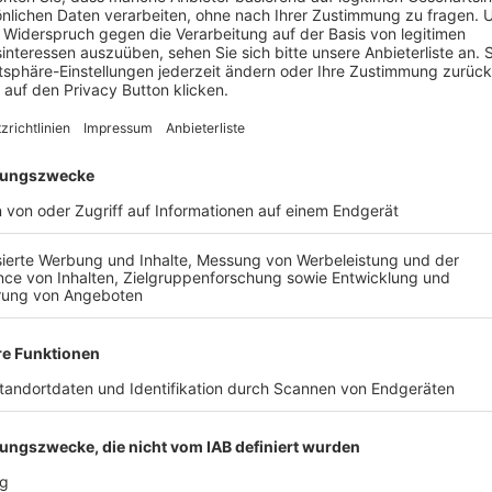
 Nach dem vierten Spiel in Folge ohne Dreier verliert
TSV H
ag zu Hause gegen
FA Trostberg
weiter. Am 05.10.2024 e
AIL