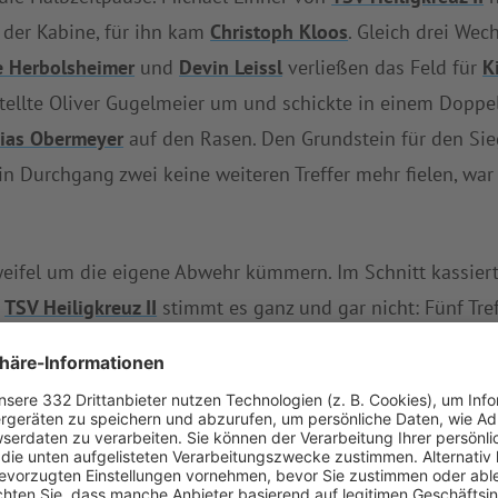
 der Kabine, für ihn kam
Christoph Kloos
. Gleich drei We
e Herbolsheimer
und
Devin Leissl
verließen das Feld für
K
 stellte Oliver Gugelmeier um und schickte in einem Dopp
ias Obermeyer
auf den Rasen. Den Grundstein für den Si
a in Durchgang zwei keine weiteren Treffer mehr fielen, w
ifel um die eigene Abwehr kümmern. Im Schnitt kassiert
n
TSV Heiligkreuz II
stimmt es ganz und gar nicht: Fünf Tref
n
TSV Heiligkreuz II
vorbei auf Platz neun.
TSV Heiligkreuz 
arten endlich den ersten Saisonsieg ein.
TSV Heiligkreuz 
Da
TSV Heiligkreuz II
insgesamt auch nur einen Sieg und e