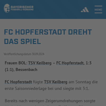
MENÜ
FC HOPFERSTADT DREHT
Jetzt einloggen
DAS SPIEL
ERGEBNISSE & WETTBEWERBE
Veröffentlichungsdatum
30.09.2024
NEUIGKEITEN
Frauen BOL:
TSV Keilberg
–
FC Hopferstadt
, 1:3
(1:1), Bessenbach
SPIELBETRIEB & VERBANDSLEBEN
AUSBILDUNG & FÖRDERUNG
FC Hopferstadt
fügte
TSV Keilberg
am Sonntag die
erste Saisonniederlage bei und siegte mit 3:1.
DER VERBAND
Bereits nach wenigen Zeigerumdrehungen sorgte