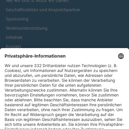
Wer wir sind & wofür wir stehen
Geschäftsstellen und Ansprechpartner
Sponsoring
Vereinsunterstützung
Infothek
Kontakt
HÄUFIG BESUCHTE SEITEN
Pässe und Vereinswechsel
Trainerausbildung
Schulungsangebot Vereinsmitarbeiter
BFV-Geschäftsstellen
Trainerbörse
Login SpielPlus