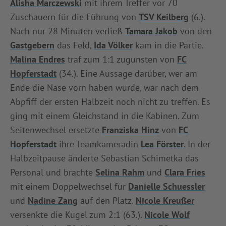
Alisha Marczewski
mit ihrem Treffer vor 70
INFOTHEK
SPIELPLUS
Zuschauern für die Führung von
TSV Keilberg
(6.).
Nach nur 28 Minuten verließ
Tamara Jakob
von den
Gastgebern
das Feld,
Ida Völker
kam in die Partie.
Malina Endres
traf zum 1:1 zugunsten von
FC
Hopferstadt
(34.). Eine Aussage darüber, wer am
Ende die Nase vorn haben würde, war nach dem
Abpfiff der ersten Halbzeit noch nicht zu treffen. Es
ging mit einem Gleichstand in die Kabinen. Zum
Seitenwechsel ersetzte
Franziska Hinz
von
FC
Hopferstadt
ihre Teamkameradin
Lea Förster
. In der
Halbzeitpause änderte Sebastian Schimetka das
Personal und brachte
Selina Rahm
und
Clara Fries
mit einem Doppelwechsel für
Danielle Schuessler
und
Nadine Zang
auf den Platz.
Nicole Kreußer
versenkte die Kugel zum 2:1 (63.).
Nicole Wolf