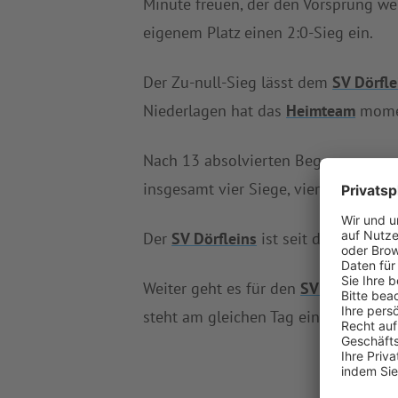
Minute freuen, der den Vorsprung we
eigenem Platz einen 2:0-Sieg ein.
Der Zu-null-Sieg lässt dem
SV Dörfle
Niederlagen hat das
Heimteam
momen
Nach 13 absolvierten Begegnungen
insgesamt vier Siege, vier Remis und
Der
SV Dörfleins
ist seit drei Spiel
Weiter geht es für den
SV Dörfleins
a
steht am gleichen Tag ein Duell mit