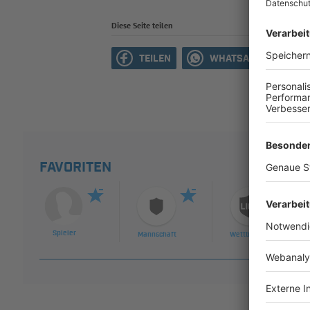
Diese Seite teilen
TEILEN
WHATSAPP
M
FAVORITEN
Spieler
Mannschaft
Wettbewerb