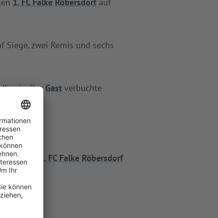
gen
1. FC Falke Röbersdorf
auf
f Siege, zwei Remis und sechs
elle ein. Der
Gast
verbuchte
sdorf
. Für
1. FC Falke Röbersdorf