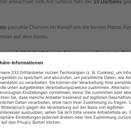
iter anwachsen ließ. Am Schluss fuhr der
SV Dörfleins
ge
ins
passable Chancen im Kampf um die besten Plätze. Fün
tan auf dem Konto.
 nimmt
1. FC Falke Röbersdorf
den siebten Platz in der Tab
 fünf Niederlagen.
en unbezwungen.
m kommenden Sonntag daheim gegen den
SC Reichmann
(SG1) DJK Stappenbach I/ SC-DJK Vorra I
an.