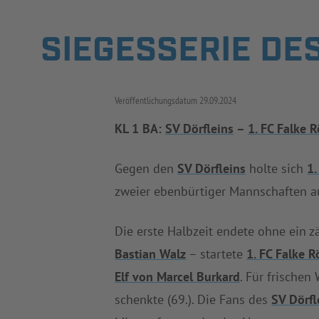
SIEGESSERIE DE
Veröffentlichungsdatum
29.09.2024
KL 1 BA:
SV Dörfleins
–
1. FC Falke 
Gegen den
SV Dörfleins
holte sich
1.
zweier ebenbürtiger Mannschaften a
Die erste Halbzeit endete ohne ein 
Bastian Walz
– startete
1. FC Falke R
Elf von Marcel Burkard
. Für frische
schenkte (69.). Die Fans des
SV Dörfl