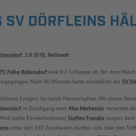
S SV DÖRFLEINS HÄ
Röbersdorf
, 2:0 (0:0), Hallstadt
 FC Falke Röbersdorf
eine 0:2-Schlappe ab. Vor dem Matc
usgegangen. Nach 90 Minuten hatte schließlich der
SV Dö
zählbares Ereignis für beide Mannschaften. Mit einem Wec
öbersdorf
in Durchgang zwei.
Max Markewitz
versenkte den
n Wind sollte Einwechselmann
Steffen Franzke
sorgen, dem 
eins
unter den 180 Zuschauern durften sich über den Tref