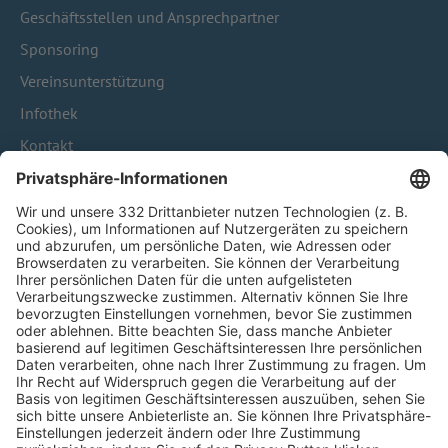
Geschäftsstellen und Ansprechpartner
Sponsoring
Vereinsunterstützung
Infothek
Kontakt
HÄUFIG BESUCHTE SEITEN
Pässe und Vereinswechsel
Trainerausbildung
Schulungsangebot Vereinsmitarbeiter
BFV-Geschäftsstellen
Trainerbörse
Login SpielPlus