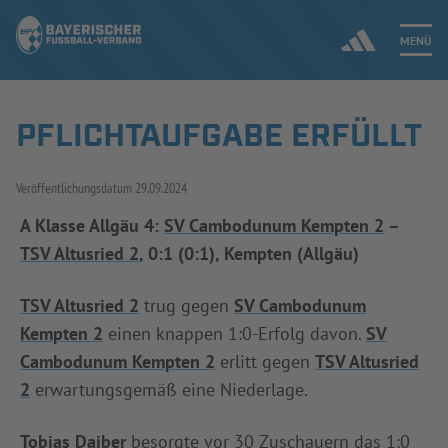
MENÜ
PFLICHTAUFGABE ERFÜLLT
Jetzt einloggen
Veröffentlichungsdatum
29.09.2024
ERGEBNISSE & WETTBEWERBE
A Klasse Allgäu 4:
SV Cambodunum Kempten 2
–
NEUIGKEITEN
TSV Altusried 2
, 0:1 (0:1), Kempten (Allgäu)
SPIELBETRIEB & VERBANDSLEBEN
TSV Altusried 2
trug gegen
SV Cambodunum
Kempten 2
einen knappen 1:0-Erfolg davon.
SV
AUSBILDUNG & FÖRDERUNG
Cambodunum Kempten 2
erlitt gegen
TSV Altusried
DER VERBAND
2
erwartungsgemäß eine Niederlage.
Tobias Daiber
besorgte vor 30 Zuschauern das 1:0