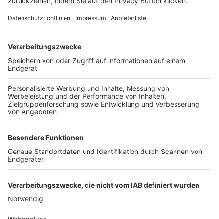
FOLGE DEM BFV
TOP-VEREINE
TOP-PARTNER
SFV
DFB
UEFA
FIFA