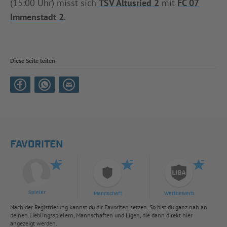
(15:00 Uhr) misst sich
TSV Altusried 2
mit
FC 07
Immenstadt 2
.
Diese Seite teilen
FAVORITEN
Spieler
Mannschaft
Wettbewerb
Nach der Registrierung kannst du dir Favoriten setzen. So bist du ganz nah an
deinen Lieblingsspielern, Mannschaften und Ligen, die dann direkt hier
angezeigt werden.