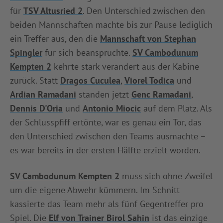
für
TSV Altusried 2
. Den Unterschied zwischen den
INFOTHEK
SPIELPLUS
beiden Mannschaften machte bis zur Pause lediglich
ein Treffer aus, den die
Mannschaft von Stephan
Spingler
für sich beanspruchte.
SV Cambodunum
Kempten 2
kehrte stark verändert aus der Kabine
zurück. Statt
Dragos Cuculea
,
Viorel Todica
und
Ardian Ramadani
standen jetzt
Genc Ramadani
,
Dennis D'Oria
und
Antonio Miocic
auf dem Platz. Als
der Schlusspfiff ertönte, war es genau ein Tor, das
den Unterschied zwischen den Teams ausmachte –
es war bereits in der ersten Hälfte erzielt worden.
SV Cambodunum Kempten 2
muss sich ohne Zweifel
um die eigene Abwehr kümmern. Im Schnitt
kassierte das Team mehr als fünf Gegentreffer pro
Spiel. Die
Elf von Trainer Birol Sahin
ist das einzige