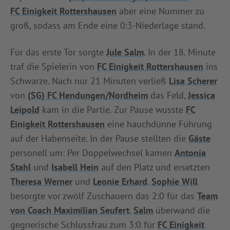
FC Einigkeit Rottershausen
aber eine Nummer zu
INFOTHEK
SPIELPLUS
groß, sodass am Ende eine 0:3-Niederlage stand.
Für das erste Tor sorgte
Jule Salm
. In der 18. Minute
traf die Spielerin von
FC Einigkeit Rottershausen
ins
Schwarze. Nach nur 21 Minuten verließ
Lisa Scherer
von
(SG) FC Hendungen/Nordheim
das Feld,
Jessica
Leipold
kam in die Partie. Zur Pause wusste
FC
Einigkeit Rottershausen
eine hauchdünne Führung
auf der Habenseite. In der Pause stellten die
Gäste
personell um: Per Doppelwechsel kamen
Antonia
Stahl
und
Isabell Hein
auf den Platz und ersetzten
Theresa Werner
und
Leonie Erhard
.
Sophie Will
besorgte vor zwölf Zuschauern das 2:0 für das
Team
von Coach Maximilian Seufert
.
Salm
überwand die
gegnerische Schlussfrau zum 3:0 für
FC Einigkeit