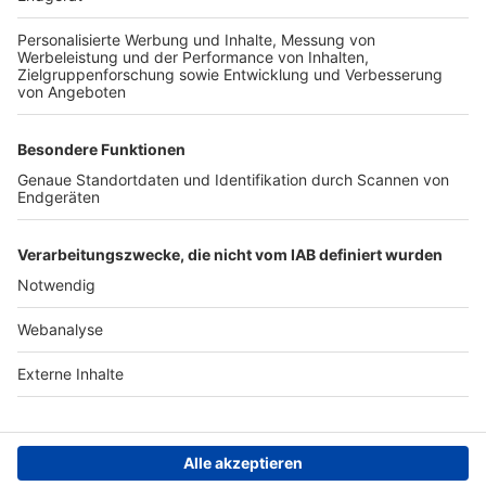
TOP-PARTNER
SFV
DFB
UEFA
FIFA
Nutzungsbedingungen
Datenschutz
Impressum