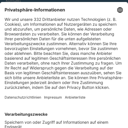
Kontakt
HÄUFIG BESUCHTE SEITEN
Pässe und Vereinswechsel
Trainerausbildung
Schulungsangebot Vereinsmitarbeiter
BFV-Geschäftsstellen
Trainerbörse
Login SpielPlus
FOLGE DEM BFV
TOP-VEREINE