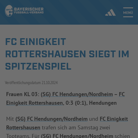
MENÜ
FC EINIGKEIT
Jetzt einloggen
ROTTERSHAUSEN SIEGT IM
ERGEBNISSE & WETTBEWERBE
SPITZENSPIEL
NEUIGKEITEN
Veröffentlichungsdatum
21.10.2024
SPIELBETRIEB & VERBANDSLEBEN
Frauen KL 03:
(SG) FC Hendungen/Nordheim
–
FC
Einigkeit Rottershausen
, 0:3 (0:1), Hendungen
AUSBILDUNG & FÖRDERUNG
Mit
(SG) FC Hendungen/Nordheim
und
FC Einigkeit
DER VERBAND
Rottershausen
trafen sich am Samstag zwei
Topteams. Für
(SG) FC Hendungen/Nordheim
schien