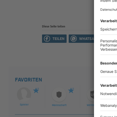
Diese Seite teilen
TEILEN
WHATSAPP
M
FAVORITEN
Spieler
Mannschaft
Wettbewerb