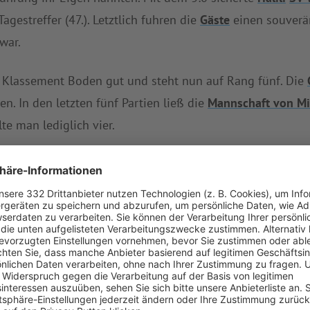
agestreffer (47.). Letztlich fuhren die
Gäste
einen souverän
war.
Klassement Boden gut und steht nun auf Rang fünf. Die
n. In den letzten fünf Partien ließ die
Mannschaft von Mi
te man lediglich vier.
 Ober-/Unterhausen II
festigte
SV Weichering II
die zweite
rigen Spielen von
SV Weichering II
stets gesorgt, mehr Tor
d in der AK ND Res. Flex-Modell. Sieben Siege und zwei 
ering II
ist seit drei Spielen unbezwungen.
chste Spiel erst in zwei Wochen, am 03.11.2024 gegen
SC 
age
SV Grasheim II
(Sonntag, 12:00 Uhr).