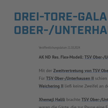
DREI-TORE-GALA –
BER-/UNTERHAUS
Veröffentlichungsdatum
21.10.2024
AK ND Res. Flex-Modell:
TSV Ober-/U
Mit der
Zweitvertretung von TSV Ob
Für
TSV Ober-/Unterhausen II
schie
Weichering II
ließ keine Zweifel an
Xhemajl Halili
brachte
TSV Ober-/Unt
waren die Gäste, die zur Pause eine 