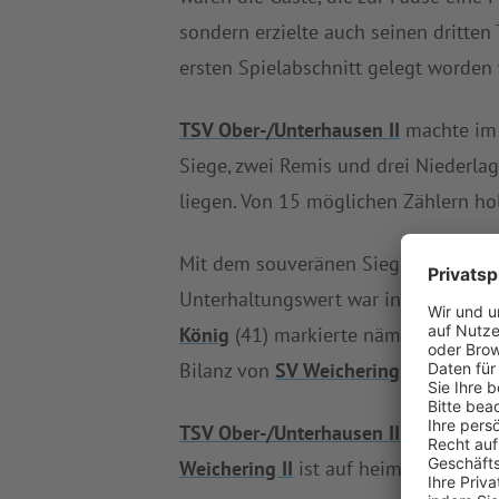
sondern erzielte auch seinen dritten T
ersten Spielabschnitt gelegt worden 
TSV Ober-/Unterhausen II
machte im 
Siege, zwei Remis und drei Niederlage
liegen. Von 15 möglichen Zählern hol
Mit dem souveränen Sieg gegen
TSV
Unterhaltungswert war in den bishe
König
(41) markierte nämlich nieman
Bilanz von
SV Weichering II
.
SV Weich
TSV Ober-/Unterhausen II
hat das nä
Weichering II
ist auf heimischer Anl