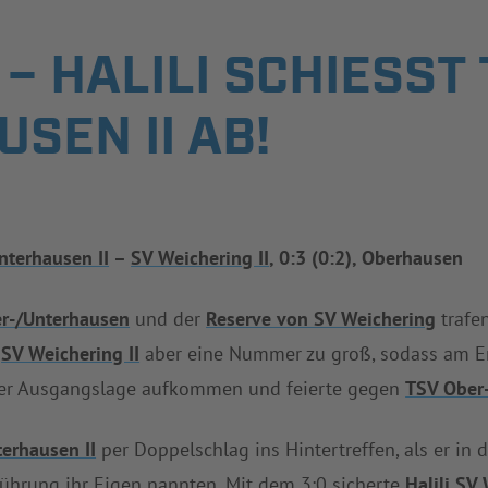
 HALILI SCHIESST T
EN II AB!
nterhausen II
–
SV Weichering II
, 0:3 (0:2), Oberhausen
er-/Unterhausen
und der
Reserve von SV Weichering
trafe
n
SV Weichering II
aber eine Nummer zu groß, sodass am En
 der Ausgangslage aufkommen und feierte gegen
TSV Ober-
erhausen II
per Doppelschlag ins Hintertreffen, als er in d
Führung ihr Eigen nannten. Mit dem 3:0 sicherte
Halili
SV 