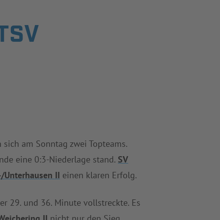
SV O
n sich am Sonntag zwei Topteams.
de eine 0:3-Niederlage stand.
SV
/Unterhausen II
einen klaren Erfolg.
er 29. und 36. Minute vollstreckte. Es
Weichering II
nicht nur den Sieg,