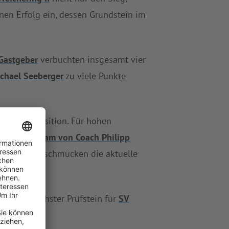
en Erfolg ein, dessen Grundstein im
Gastgeber
verbuchten insgesamt vier
chael Seeberger
zu viele Punkte
 Tabellenposition. Für hohen
e als das
Team von Coach Philipp
Niederlagen schmücken die aktuelle
Ried II
. Nächster Prüfstein für
SV