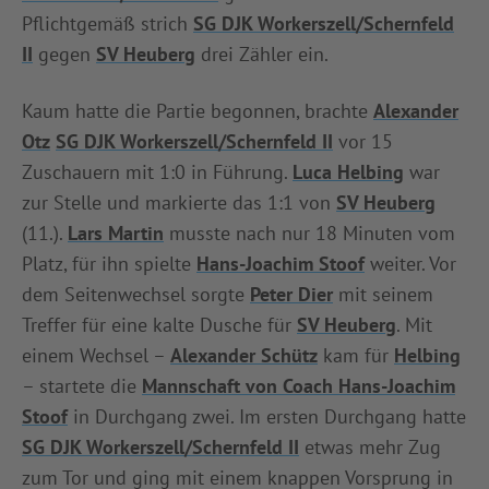
Pflichtgemäß strich
SG DJK Workerszell/Schernfeld
INFOTHEK
SPIELPLUS
II
gegen
SV Heuberg
drei Zähler ein.
Kaum hatte die Partie begonnen, brachte
Alexander
Otz
SG DJK Workerszell/Schernfeld II
vor 15
Zuschauern mit 1:0 in Führung.
Luca Helbing
war
zur Stelle und markierte das 1:1 von
SV Heuberg
(11.).
Lars Martin
musste nach nur 18 Minuten vom
Platz, für ihn spielte
Hans-Joachim Stoof
weiter. Vor
dem Seitenwechsel sorgte
Peter Dier
mit seinem
Treffer für eine kalte Dusche für
SV Heuberg
. Mit
einem Wechsel –
Alexander Schütz
kam für
Helbing
– startete die
Mannschaft von Coach Hans-Joachim
Stoof
in Durchgang zwei. Im ersten Durchgang hatte
SG DJK Workerszell/Schernfeld II
etwas mehr Zug
zum Tor und ging mit einem knappen Vorsprung in