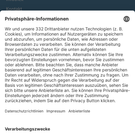
Kontakt
HÄUFIG BESUCHTE SEITEN
Pässe und Vereinswechsel
Trainerausbildung
Schulungsangebot Vereinsmitarbeiter
BFV-Geschäftsstellen
Trainerbörse
Login SpielPlus
FOLGE DEM BFV