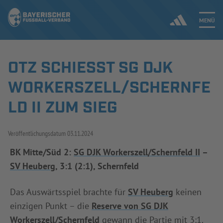
MENÜ
OTZ SCHIESST SG DJK W
Jetzt einloggen
ORKERSZELL/SCHERNFEL
ERGEBNISSE & WETTBEWERBE
D II ZUM SIEG
NEUIGKEITEN
Veröffentlichungsdatum
03.11.2024
SPIELBETRIEB & VERBANDSLEBEN
BK Mitte/Süd 2:
SG DJK Workerszell/Schernfeld II
–
SV Heuberg
, 3:1 (2:1), Schernfeld
AUSBILDUNG & FÖRDERUNG
Das Auswärtsspiel brachte für
SV Heuberg
keinen
DER VERBAND
einzigen Punkt – die
Reserve von SG DJK
Workerszell/Schernfeld
gewann die Partie mit 3:1.