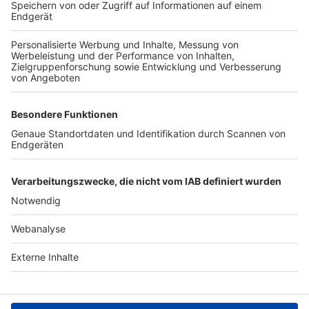
TOP-VEREINE
TOP-PARTNER
SFV
DFB
UEFA
FIFA
Nutzungsbedingungen
Datenschutz
Impressum