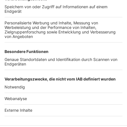
TOP-VEREINE
TOP-PARTNER
SFV
DFB
UEFA
FIFA
Nutzungsbedingungen
Datenschutz
Impressum