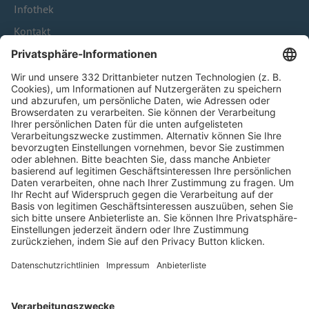
Infothek
Kontakt
HÄUFIG BESUCHTE SEITEN
Pässe und Vereinswechsel
Trainerausbildung
Schulungsangebot Vereinsmitarbeiter
BFV-Geschäftsstellen
Trainerbörse
Login SpielPlus
FOLGE DEM BFV