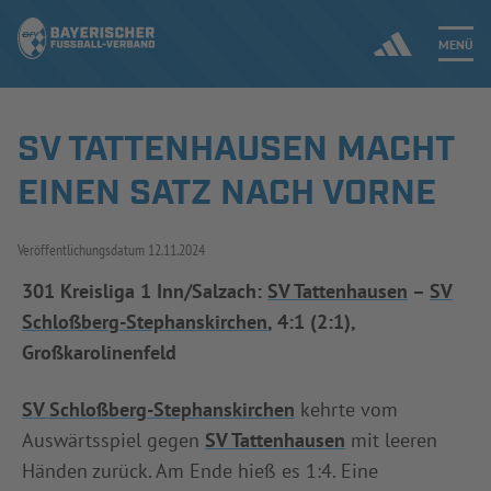
MENÜ
SV TATTENHAUSEN MACHT
Jetzt einloggen
EINEN SATZ NACH VORNE
ERGEBNISSE & WETTBEWERBE
Veröffentlichungsdatum
12.11.2024
NEUIGKEITEN
301 Kreisliga 1 Inn/Salzach:
SV Tattenhausen
–
SV
Schloßberg-Stephanskirchen
, 4:1 (2:1),
SPIELBETRIEB & VERBANDSLEBEN
Großkarolinenfeld
AUSBILDUNG & FÖRDERUNG
SV Schloßberg-Stephanskirchen
kehrte vom
DER VERBAND
Auswärtsspiel gegen
SV Tattenhausen
mit leeren
Händen zurück. Am Ende hieß es 1:4. Eine