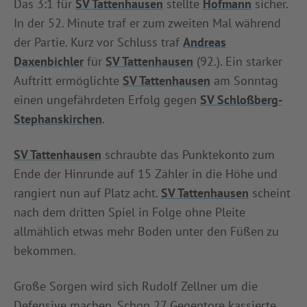
Das 3:1 für
SV Tattenhausen
stellte
Hofmann
sicher.
In der 52. Minute traf er zum zweiten Mal während
der Partie. Kurz vor Schluss traf
Andreas
Daxenbichler
für
SV Tattenhausen
(92.). Ein starker
Auftritt ermöglichte
SV Tattenhausen
am Sonntag
einen ungefährdeten Erfolg gegen
SV Schloßberg-
Stephanskirchen
.
SV Tattenhausen
schraubte das Punktekonto zum
Ende der Hinrunde auf 15 Zähler in die Höhe und
rangiert nun auf Platz acht.
SV Tattenhausen
scheint
nach dem dritten Spiel in Folge ohne Pleite
allmählich etwas mehr Boden unter den Füßen zu
bekommen.
Große Sorgen wird sich Rudolf Zellner um die
Defensive machen. Schon 27 Gegentore kassierte