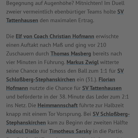
Begegnung auf Augenhöhe? Mitnichten! Im Duell
INFOTHEK
SPIELPLUS
zweier vermeintlich ebenbürtiger Teams holte
SV
Tattenhausen
den maximalen Ertrag.
Die
Elf von Coach Christian Hofmann
erwischte
einen Auftakt nach Maß und ging vor 210
Zuschauern durch
Thomas Masberg
bereits nach
vier Minuten in Führung.
Markus Zwigl
witterte
seine Chance und schoss den Ball zum 1:1 für
SV
Schloßberg-Stephanskirchen
ein (31.).
Florian
Hofmann
nutzte die Chance für
SV Tattenhausen
und beförderte in der 38. Minute das Leder zum 2:1
ins Netz. Die
Heimmannschaft
führte zur Halbzeit
knapp mit einem Tor Vorsprung. Bei
SV Schloßberg-
Stephanskirchen
kam zu Beginn der zweiten Hälfte
Abdoul Diallo
für
Timotheus Sarsky
in die Partie.