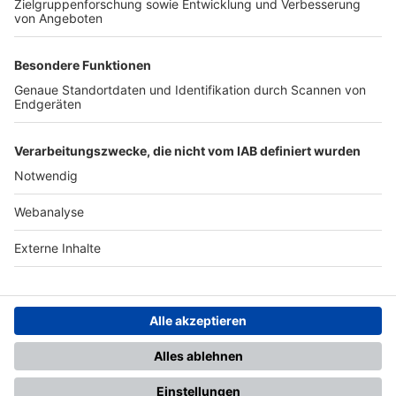
TOP-PARTNER
SFV
DFB
UEFA
FIFA
Nutzungsbedingungen
Datenschutz
Impressum