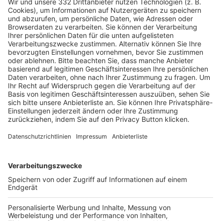
Pässe und Vereinswechsel
Trainerausbildung
Schulungsangebot Vereinsmitarbeiter
BFV-Geschäftsstellen
Trainerbörse
Login SpielPlus
FOLGE DEM BFV
TOP-VEREINE