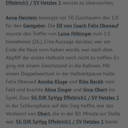
Effeltrich1 / SV Hetzles 1
wusste zu überraschen.
INFOTHEK
SPIELPLUS
Anna Heinlein
besorgte vor 50 Zuschauern das 1:0
für den
Gastgeber
. Die
Elf von Coach Felix Obenauf
musste den Treffer von
Luisa Hilbinger
zum 1:1
hinnehmen (26.). Eine Aussage darüber, wer am
Ende die Nase vorn haben würde, war nach dem
Abpfiff der ersten Halbzeit noch nicht zu treffen. Es
ging mit einem Gleichstand in die Kabinen. Mit
einem Doppelwechsel in der Halbzeitpause holte
Felix Obenauf
Annika Kluge
und
Rike Beckh
vom
Feld und brachte
Alina Singer
und
Gina Obert
ins
Spiel. Dass
SG DJK SpVgg Effeltrich1 / SV Hetzles 1
in der Schlussphase auf den Sieg hoffte, war das
Verdienst von
Obert
, die in der 80. Minute zur Stelle
war.
SG DJK SpVgg Effeltrich1 / SV Hetzles 1
baute