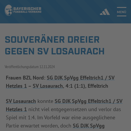
MENÜ
SOUVERÄNER DREIER
Jetzt einloggen
GEGEN SV LOSAURACH
ERGEBNISSE & WETTBEWERBE
Veröffentlichungsdatum
12.11.2024
NEUIGKEITEN
Frauen BZL Nord:
SG DJK SpVgg Effeltrich1 / SV
Hetzles 1
–
SV Losaurach
, 4:1 (1:1), Effeltrich
SPIELBETRIEB & VERBANDSLEBEN
AUSBILDUNG & FÖRDERUNG
SV Losaurach
konnte
SG DJK SpVgg Effeltrich1 / SV
Hetzles 1
nicht viel entgegensetzen und verlor das
DER VERBAND
Spiel mit 1:4. Im Vorfeld war eine ausgeglichene
Partie erwartet worden, doch
SG DJK SpVgg