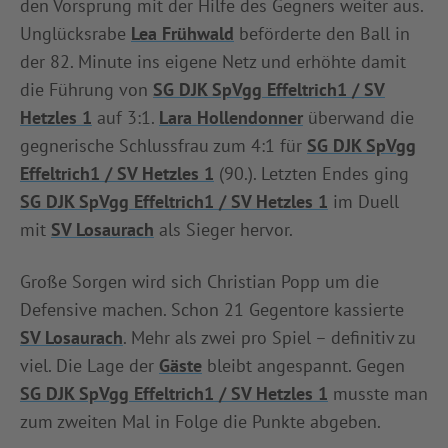
den Vorsprung mit der Hilfe des Gegners weiter aus.
Unglücksrabe
Lea Frühwald
beförderte den Ball in
der 82. Minute ins eigene Netz und erhöhte damit
die Führung von
SG DJK SpVgg Effeltrich1 / SV
Hetzles 1
auf 3:1.
Lara Hollendonner
überwand die
gegnerische Schlussfrau zum 4:1 für
SG DJK SpVgg
Effeltrich1 / SV Hetzles 1
(90.). Letzten Endes ging
SG DJK SpVgg Effeltrich1 / SV Hetzles 1
im Duell
mit
SV Losaurach
als Sieger hervor.
Große Sorgen wird sich Christian Popp um die
Defensive machen. Schon 21 Gegentore kassierte
SV Losaurach
. Mehr als zwei pro Spiel – definitiv zu
viel. Die Lage der
Gäste
bleibt angespannt. Gegen
SG DJK SpVgg Effeltrich1 / SV Hetzles 1
musste man
zum zweiten Mal in Folge die Punkte abgeben.