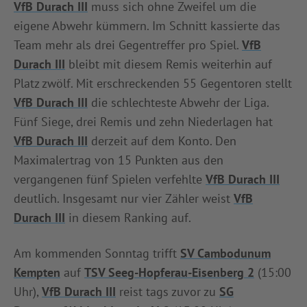
VfB Durach III
muss sich ohne Zweifel um die
eigene Abwehr kümmern. Im Schnitt kassierte das
Team mehr als drei Gegentreffer pro Spiel.
VfB
Durach III
bleibt mit diesem Remis weiterhin auf
Platz zwölf. Mit erschreckenden 55 Gegentoren stellt
VfB Durach III
die schlechteste Abwehr der Liga.
Fünf Siege, drei Remis und zehn Niederlagen hat
VfB Durach III
derzeit auf dem Konto. Den
Maximalertrag von 15 Punkten aus den
vergangenen fünf Spielen verfehlte
VfB Durach III
deutlich. Insgesamt nur vier Zähler weist
VfB
Durach III
in diesem Ranking auf.
Am kommenden Sonntag trifft
SV Cambodunum
Kempten
auf
TSV Seeg-Hopferau-Eisenberg 2
(15:00
Uhr),
VfB Durach III
reist tags zuvor zu
SG