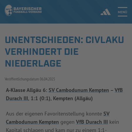
MENÜ
UNENTSCHIEDEN: CIVLAKU
Jetzt einloggen
VERHINDERT DIE
ERGEBNISSE & WETTBEWERBE
NIEDERLAGE
NEUIGKEITEN
Veröffentlichungsdatum
06.04.2025
SPIELBETRIEB & VERBANDSLEBEN
A-Klasse Allgäu 6:
SV Cambodunum Kempten
–
VfB
Durach III
, 1:1 (0:1), Kempten (Allgäu)
AUSBILDUNG & FÖRDERUNG
Aus der eigenen Favoritenstellung konnte
SV
DER VERBAND
Cambodunum Kempten
gegen
VfB Durach III
kein
Kapital schlagen und kam nur zu einem 1:1-