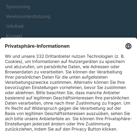
Sponsoring
Vereinsunterstützung
Infothek
Kontakt
HÄUFIG BESUCHTE SEITEN
Pässe und Vereinswechsel
Trainerausbildung
Schulungsangebot Vereinsmitarbeiter
BFV-Geschäftsstellen
Trainerbörse
Login SpielPlus
FOLGE DEM BFV