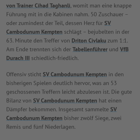
von Trainer Cihad Taghanli
, womit man eine knappe
Führung mit in die Kabinen nahm. 50 Zuschauer –
oder zumindest der Teil, dessen Herz für
SV
Cambodunum Kempten
schlägt – bejubelten in der
63. Minute den Treffer von
Driton Civlaku
zum 1:1.
Am Ende trennten sich der
Tabellenführer
und
VfB
Durach III
schiedlich-friedlich.
Offensiv sticht
SV Cambodunum Kempten
in den
bisherigen Spielen deutlich hervor, was an 53
geschossenen Treffern leicht abzulesen ist. Die gute
Bilanz von
SV Cambodunum Kempten
hat einen
Dämpfer bekommen. Insgesamt sammelte
SV
Cambodunum Kempten
bisher zwölf Siege, zwei
Remis und fünf Niederlagen.