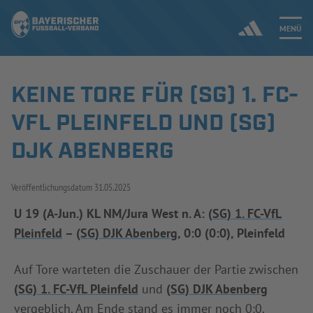
MENÜ
KEINE TORE FÜR (SG) 1. FC-
Jetzt einloggen
VFL PLEINFELD UND (SG)
ERGEBNISSE & WETTBEWERBE
DJK ABENBERG
NEUIGKEITEN
Veröffentlichungsdatum
31.05.2025
SPIELBETRIEB & VERBANDSLEBEN
U 19 (A-Jun.) KL NM/Jura West n. A:
(SG) 1. FC-VfL
Pleinfeld
–
(SG) DJK Abenberg
, 0:0 (0:0), Pleinfeld
AUSBILDUNG & FÖRDERUNG
Auf Tore warteten die Zuschauer der Partie zwischen
DER VERBAND
(SG) 1. FC-VfL Pleinfeld
und
(SG) DJK Abenberg
vergeblich. Am Ende stand es immer noch 0:0.