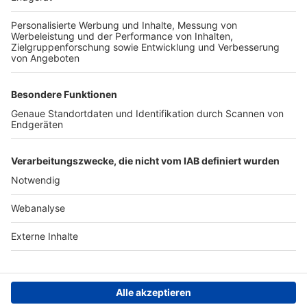
TOP-PARTNER
SFV
DFB
UEFA
FIFA
Nutzungsbedingungen
Datenschutz
Impressum