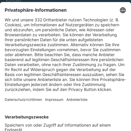
Kontakt
HÄUFIG BESUCHTE SEITEN
Pässe und Vereinswechsel
Trainerausbildung
Schulungsangebot Vereinsmitarbeiter
BFV-Geschäftsstellen
Trainerbörse
Login SpielPlus
FOLGE DEM BFV
TOP-VEREINE