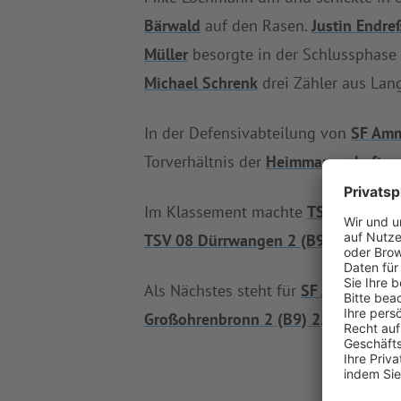
Bärwald
auf den Rasen.
Justin Endre
Müller
besorgte in der Schlussphase s
Michael Schrenk
drei Zähler aus Lang
In der Defensivabteilung von
SF Amm
Torverhältnis der
Heimmannschaft
sp
Im Klassement machte
TSV 08 Dürrw
TSV 08 Dürrwangen 2 (B9)
bisher zw
Als Nächstes steht für
SF Ammelbruch
Großohrenbronn 2 (B9) 2
.
TSV 08 Dü