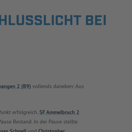
HLUSSLICHT BEI
wangen 2 (B9)
vollends daneben: Aus
nkt erfolgreich.
SF Ammelbruch 2
Pause Bestand. In der Pause stellte
onas Schnell
und
Christopher