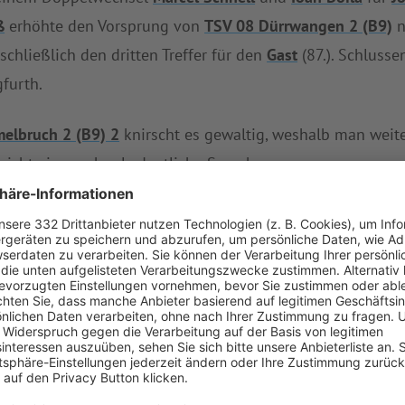
ß
erhöhte den Vorsprung von
TSV 08 Dürrwangen 2 (B9)
n
chließlich den dritten Treffer für den
Gast
(87.). Schlusse
furth.
elbruch 2 (B9) 2
knirscht es gewaltig, weshalb man weite
richt eine mehr als deutliche Sprache.
angen 2 (B9)
einen Satz und rangiert nun auf dem zweite
ei Siege und kassierte zwei Niederlagen.
 2 (B9) 2
eine Auswärtsaufgabe an. Am Sonntag (13:00 
rrwangen 2 (B9)
empfängt parallel
SG Lellenfeld/Großenr