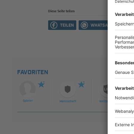
Diese Seite teilen
TEILEN
WHATSAPP
M
FAVORITEN
Spieler
Mannschaft
Wettbewerb