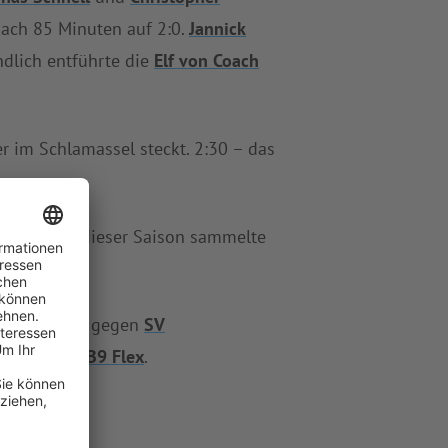
ach 85 Minuten auf 2:0.
Jannick
ndlich entführte die
Elf von Coach
r im Schlamassel steckt. 2:30 – das
n Platz. In dieser Saison sammelte
Uhr) geht es gegen
SV
ied/Arberg B9 Flex
.