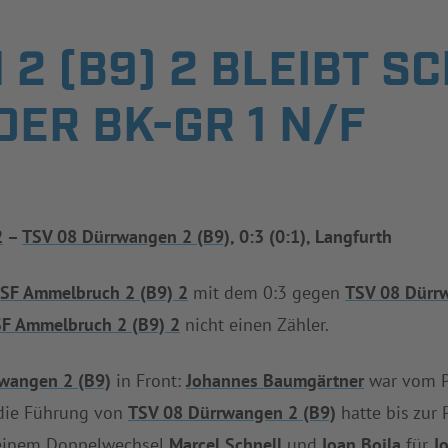
2 (B9) 2 BLEIBT SC
DER BK-GR 1 N/F
2
–
TSV 08 Dürrwangen 2 (B9)
, 0:3 (0:1), Langfurth
r
SF Ammelbruch 2 (B9) 2
mit dem 0:3 gegen
TSV 08 Dürr
SF Ammelbruch 2 (B9) 2
nicht einen Zähler.
wangen 2 (B9)
in Front:
Johannes Baumgärtner
war vom Pu
 die Führung von
TSV 08 Dürrwangen 2 (B9)
hatte bis zur 
 einem Doppelwechsel
Marcel Schnell
und
Ioan Boila
für
J