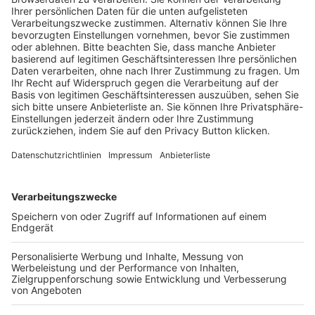
Trainerausbildung
Schulungsangebot Vereinsmitarbeiter
BFV-Geschäftsstellen
Trainerbörse
Login SpielPlus
FOLGE DEM BFV
TOP-VEREINE
TOP-PARTNER