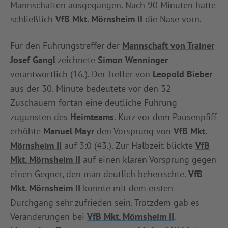
Mannschaften ausgegangen. Nach 90 Minuten hatte
INFOTHEK
SPIELPLUS
schließlich
VfB Mkt. Mörnsheim II
die Nase vorn.
Für den Führungstreffer der
Mannschaft von Trainer
Josef Gangl
zeichnete
Simon Wenninger
verantwortlich (16.). Der Treffer von
Leopold Bieber
aus der 30. Minute bedeutete vor den 32
Zuschauern fortan eine deutliche Führung
zugunsten des
Heimteams
. Kurz vor dem Pausenpfiff
erhöhte
Manuel Mayr
den Vorsprung von
VfB Mkt.
Mörnsheim II
auf 3:0 (43.). Zur Halbzeit blickte
VfB
Mkt. Mörnsheim II
auf einen klaren Vorsprung gegen
einen Gegner, den man deutlich beherrschte.
VfB
Mkt. Mörnsheim II
konnte mit dem ersten
Durchgang sehr zufrieden sein. Trotzdem gab es
Veränderungen bei
VfB Mkt. Mörnsheim II
.