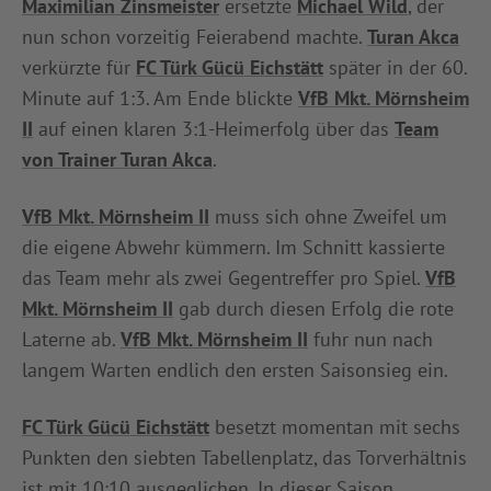
Maximilian Zinsmeister
ersetzte
Michael Wild
, der
nun schon vorzeitig Feierabend machte.
Turan Akca
verkürzte für
FC Türk Gücü Eichstätt
später in der 60.
Minute auf 1:3. Am Ende blickte
VfB Mkt. Mörnsheim
II
auf einen klaren 3:1-Heimerfolg über das
Team
von Trainer Turan Akca
.
VfB Mkt. Mörnsheim II
muss sich ohne Zweifel um
die eigene Abwehr kümmern. Im Schnitt kassierte
das Team mehr als zwei Gegentreffer pro Spiel.
VfB
Mkt. Mörnsheim II
gab durch diesen Erfolg die rote
Laterne ab.
VfB Mkt. Mörnsheim II
fuhr nun nach
langem Warten endlich den ersten Saisonsieg ein.
FC Türk Gücü Eichstätt
besetzt momentan mit sechs
Punkten den siebten Tabellenplatz, das Torverhältnis
ist mit 10:10 ausgeglichen. In dieser Saison