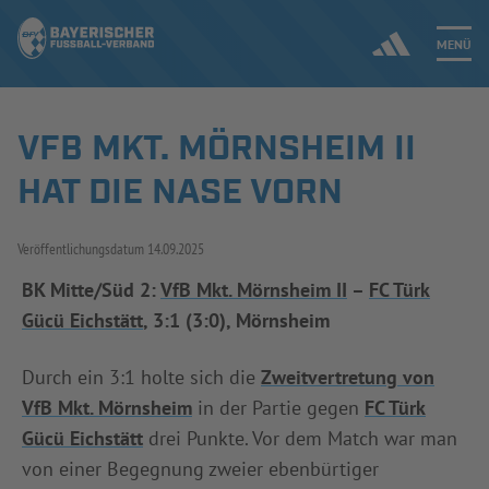
MENÜ
VFB MKT. MÖRNSHEIM II
Jetzt einloggen
HAT DIE NASE VORN
ERGEBNISSE & WETTBEWERBE
Veröffentlichungsdatum
14.09.2025
NEUIGKEITEN
BK Mitte/Süd 2:
VfB Mkt. Mörnsheim II
–
FC Türk
Gücü Eichstätt
, 3:1 (3:0), Mörnsheim
SPIELBETRIEB & VERBANDSLEBEN
AUSBILDUNG & FÖRDERUNG
Durch ein 3:1 holte sich die
Zweitvertretung von
VfB Mkt. Mörnsheim
in der Partie gegen
FC Türk
DER VERBAND
Gücü Eichstätt
drei Punkte. Vor dem Match war man
von einer Begegnung zweier ebenbürtiger