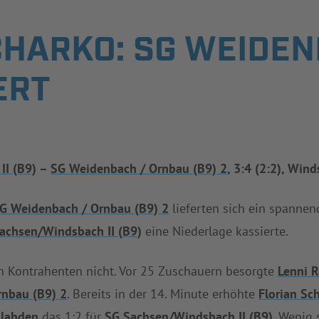
HARKO: SG WEIDEN
ERT
II (B9)
–
SG Weidenbach / Ornbau (B9) 2
, 3:4 (2:2), Win
G Weidenbach / Ornbau (B9) 2
lieferten sich ein spannend
achsen/Windsbach II (B9)
eine Niederlage kassierte.
n Kontrahenten nicht. Vor 25 Zuschauern besorgte
Lenni R
rnbau (B9) 2
. Bereits in der 14. Minute erhöhte
Florian S
Alabden
das 1:2 für
SG Sachsen/Windsbach II (B9)
. Wenig