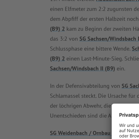
einen Elfmeter zum 2:2 zugunsten d
dem Abpfiff der ersten Halbzeit noch
(B9) 2
kam zu Beginn der zweiten Hä
das 3:2 von
SG Sachsen/Windsbach I
Schlussphase eine bittere Wende.
Sc
(B9) 2
einen Last-Minute-Sieg. Schlie
Sachsen/Windsbach II (B9)
ein.
In der Defensivabteilung von
SG Sac
Schlamassel steckt. Die Ursache für
der löchrigen Abwehr, die sich berei
Unentschieden sind die Aussichten 
SG Weidenbach / Ornbau (B9) 2
mach