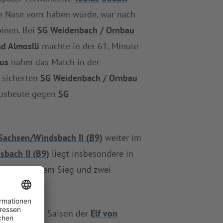
ie Nase vorn haben würde, war nach
binen. Bei
SG Weidenbach / Ornbau
d Almoslli
machte in der 61. Minute
ius
nahm das Match in der
d sicherten
SG Weidenbach / Ornbau
ausbeute gegen
SG
Sachsen/Windsbach II (B9)
weiter im
bach II (B9)
liegt insbesondere in
 aber nur einem Sieg und zwei
i wieder. Die Saison der
Elf von