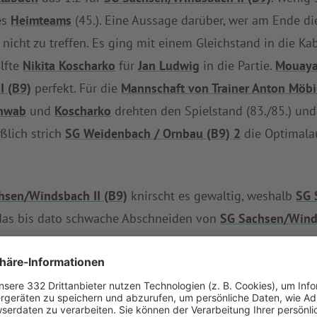
es
Heimteams
(45.). Eine Aussage darüber, wer am Ende d
 nicht zu treffen. Es ging mit einem Gleichstand in die Ka
lfte
Nikita Koscharko
für
Jan Ludwig
in die Partie.
Mouaya
I (B9)
perfekt. Für die
Mannschaft von Trainer Anton Möb
hwab
und
Koscharko
drehten den Spielstand (83./85.) un
ßlich strich
SG Weidenbach / Ornbau (B9) 2
die Optimal
hsen/Windsbach II (B9)
knirscht es gewaltig, weshalb
SG 
 das bis dato schwache Abschneiden von
SG Sachsen/Winds
ts 33 Gegentreffer fing. Mit nun schon sechs Niederlagen,
von
SG Sachsen/Windsbach II (B9)
alles andere als positiv.
te in der Tabelle einen Satz und findet sich auf Rang dre