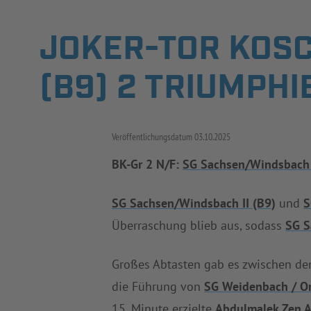
JOKER-TOR KOSC
(B9) 2 TRIUMPHI
Veröffentlichungsdatum
03.10.2025
BK-Gr 2 N/F:
SG Sachsen/Windsbach 
SG Sachsen/Windsbach II (B9)
und
S
Überraschung blieb aus, sodass
SG S
Großes Abtasten gab es zwischen de
die Führung von
SG Weidenbach / O
15. Minute erzielte
Abdulmalek Zen 