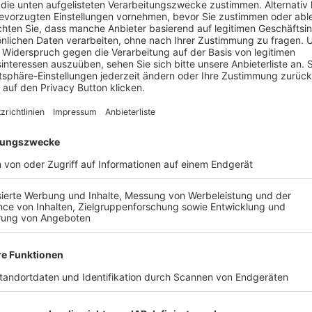
elversprechend. Insgesamt hat
SG Weidenbach / Ornbau (B
t drei Niederlagen setzte.
us den vergangenen fünf Spielen verfehlte
SG Weidenbac
G Weidenbach / Ornbau (B9) 2
in diesem Ranking auf.
 schon am Sonntag zu
TSC Weissenbronn 2
. Schon am Son
chte Ansbach II (B9)
zu Gast ist.
AIL