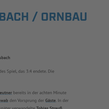
BACH / ORNBAU
dsbach
es Spiel, das 3:4 endete. Die
eutner
bereits in der achten Minute
chwab
den Vorsprung der
Gäste
. In der
 später verwandelte
Tobias Strauß