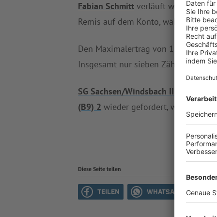
Fabian Schmitt
verläuft weiterhin vi
Remis auf dem Konto, während es ers
Den Maximalertrag von 15 Punkten a
Insgesamt nur sieben Zähler weist
S
SG Sachsen/Windsbach II (B9)
reist
(B9) 2
wieder gefordert, wenn
TSV Fi
Diese Seite teilen
TEILEN
WHATSAPP
M