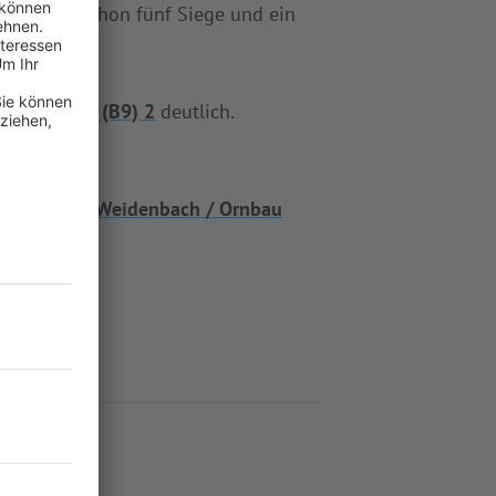
9) 2
nun schon fünf Siege und ein
h / Ornbau (B9) 2
deutlich.
ntag ist
SG Weidenbach / Ornbau