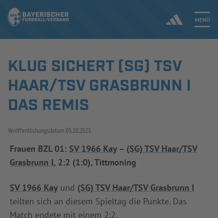
MENÜ
KLUG SICHERT (SG) TSV
Jetzt einloggen
HAAR/TSV GRASBRUNN I
ERGEBNISSE & WETTBEWERBE
DAS REMIS
NEUIGKEITEN
Veröffentlichungsdatum
05.10.2025
SPIELBETRIEB & VERBANDSLEBEN
Frauen BZL 01:
SV 1966 Kay
–
(SG) TSV Haar/TSV
Grasbrunn I
, 2:2 (1:0), Tittmoning
AUSBILDUNG & FÖRDERUNG
SV 1966 Kay
und
(SG) TSV Haar/TSV Grasbrunn I
DER VERBAND
teilten sich an diesem Spieltag die Punkte. Das
Match endete mit einem 2:2.