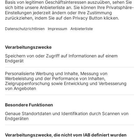
Login SpielPlus
FOLGE DEM BFV
TOP-VEREINE
TOP-PARTNER