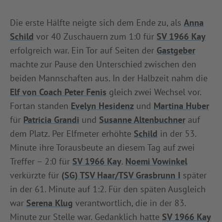
INFOTHEK
SPIELPLUS
Die erste Hälfte neigte sich dem Ende zu, als
Anna
Schild
vor 40 Zuschauern zum 1:0 für
SV 1966 Kay
erfolgreich war. Ein Tor auf Seiten der
Gastgeber
machte zur Pause den Unterschied zwischen den
beiden Mannschaften aus. In der Halbzeit nahm die
Elf von Coach Peter Fenis
gleich zwei Wechsel vor.
Fortan standen
Evelyn Hesidenz
und
Martina Huber
für
Patricia Grandi
und
Susanne Altenbuchner
auf
dem Platz. Per Elfmeter erhöhte
Schild
in der 53.
Minute ihre Torausbeute an diesem Tag auf zwei
Treffer – 2:0 für
SV 1966 Kay
.
Noemi Vowinkel
verkürzte für
(SG) TSV Haar/TSV Grasbrunn I
später
in der 61. Minute auf 1:2. Für den späten Ausgleich
war
Serena Klug
verantwortlich, die in der 83.
Minute zur Stelle war. Gedanklich hatte
SV 1966 Kay