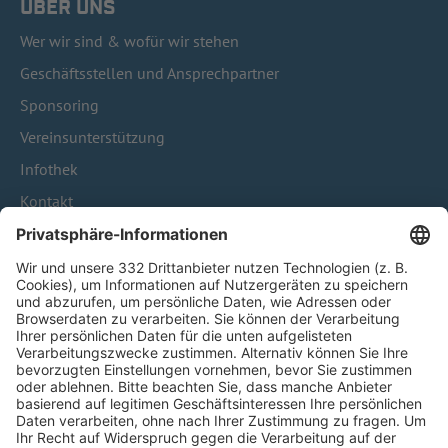
ÜBER UNS
Wer wir sind & wofür wir stehen
Geschäftsstellen und Ansprechpartner
Sponsoring
Vereinsunterstützung
Infothek
Kontakt
HÄUFIG BESUCHTE SEITEN
Pässe und Vereinswechsel
Trainerausbildung
Schulungsangebot Vereinsmitarbeiter
BFV-Geschäftsstellen
Trainerbörse