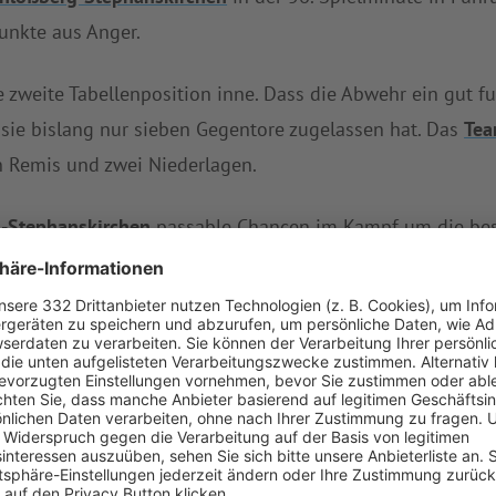
unkte aus Anger.
e zweite Tabellenposition inne. Dass die Abwehr ein gut f
ss sie bislang nur sieben Gegentore zugelassen hat. Das
Tea
n Remis und zwei Niederlagen.
-Stephanskirchen
passable Chancen im Kampf um die bes
dem Sieg an die guten Auftritte in der bisherigen Saison
ege, ein Unentschieden und kassierte nur drei Niederlagen
lte
SV Schloßberg-Stephanskirchen
insgesamt nur sieben 
Auswärtsaufgabe an. Am Sonntag (14:00 Uhr) geht es ge
ereits zwei Tage vorher gegen den
TuS Prien
an (18:00 Uhr).