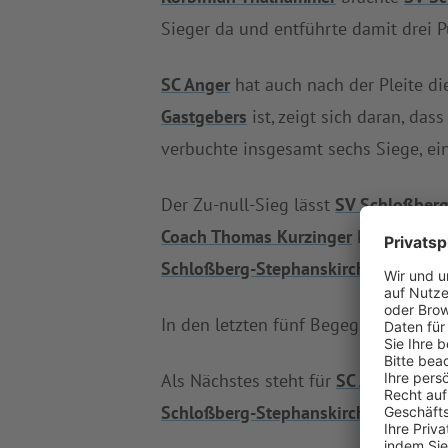
Sieger da und entführte damit drei P
SC Anger
hat auch nach der Pleite di
Gastgebers
ist, zeigt sich daran, da
verbuchte insgesamt sechs Siege, ei
Der Zu-null-Sieg lässt
SV Schloßberg
Coach Thomas Kurzinger
knüpft mit 
Schloßberg-Stephanskirchen
fünf Si
In den letzten fünf Begegnungen ho
Als Nächstes steht für
SC Anger
eine 
Schloßberg-Stephanskirchen
tritt b