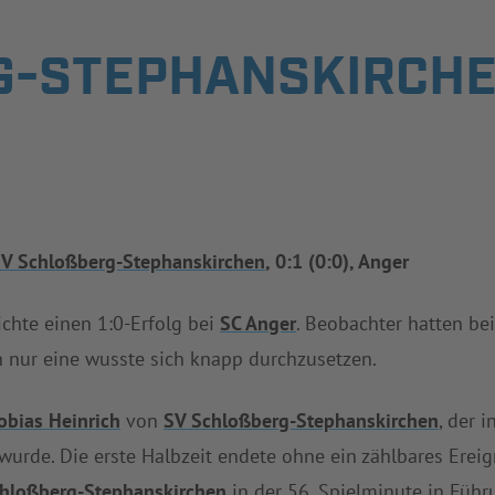
-STEPHANSKIRCHEN 
V Schloßberg-Stephanskirchen
, 0:1 (0:0), Anger
ichte einen 1:0-Erfolg bei
SC Anger
. Beobachter hatten be
 nur eine wusste sich knapp durchzusetzen.
obias Heinrich
von
SV Schloßberg-Stephanskirchen
, der 
wurde. Die erste Halbzeit endete ohne ein zählbares Erei
hloßberg-Stephanskirchen
in der 56. Spielminute in Füh