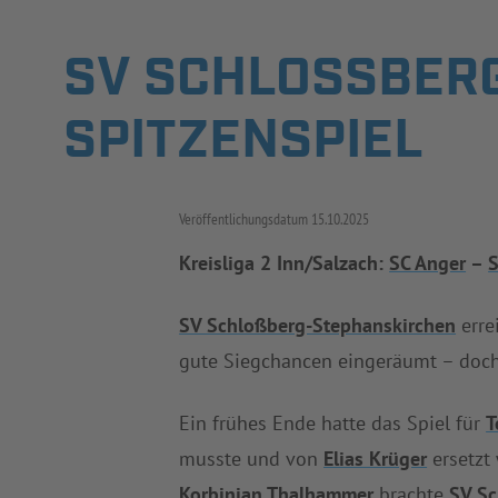
SV SCHLOSSBERG
PITZENSPIEL
Veröffentlichungsdatum
15.10.2025
Kreisliga 2 Inn/Salzach:
SC Anger
–
S
SV Schloßberg-Stephanskirchen
erre
gute Siegchancen eingeräumt – doch
Ein frühes Ende hatte das Spiel für
T
musste und von
Elias Krüger
ersetzt 
Korbinian Thalhammer
brachte
SV Sc