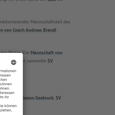
unktionierender Mannschaftsteil des
m von Coach Andreas Brandl
ten Plätze. Die
Mannschaft von
 an. Insgesamt sammelte
SV
.
Zähler.
gen den
SV Seeon-Seebruck
.
SV