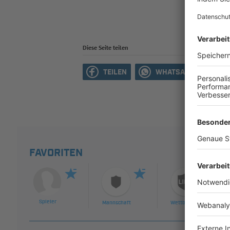
Diese Seite teilen
TEILEN
WHATSAPP
M
FAVORITEN
Spieler
Mannschaft
Wettbewerb