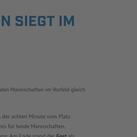
SIEGT IM S
iden Mannschaften im Vorfeld gleich
in der achten Minute vom Platz
gnis für beide Mannschaften.
rung. Am Ende stand der
Gast
als