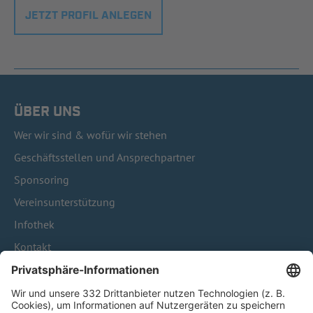
JETZT PROFIL ANLEGEN
ÜBER UNS
Wer wir sind & wofür wir stehen
Geschäftsstellen und Ansprechpartner
Sponsoring
Vereinsunterstützung
Infothek
Kontakt
HÄUFIG BESUCHTE SEITEN
Pässe und Vereinswechsel