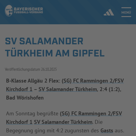
MENÜ
SV SALAMANDER
Jetzt einloggen
TÜRKHEIM AM GIPFEL
ERGEBNISSE & WETTBEWERBE
Veröffentlichungsdatum
26.10.2025
NEUIGKEITEN
B-Klasse Allgäu 2 Flex:
(SG) FC Rammingen 2/FSV
Kirchdorf 1
–
SV Salamander Türkheim
, 2:4 (1:2),
SPIELBETRIEB & VERBANDSLEBEN
Bad Wörishofen
AUSBILDUNG & FÖRDERUNG
Am Sonntag begrüßte
(SG) FC Rammingen 2/FSV
DER VERBAND
Kirchdorf 1
SV Salamander Türkheim
. Die
Begegnung ging mit 4:2 zugunsten des
Gasts
aus.