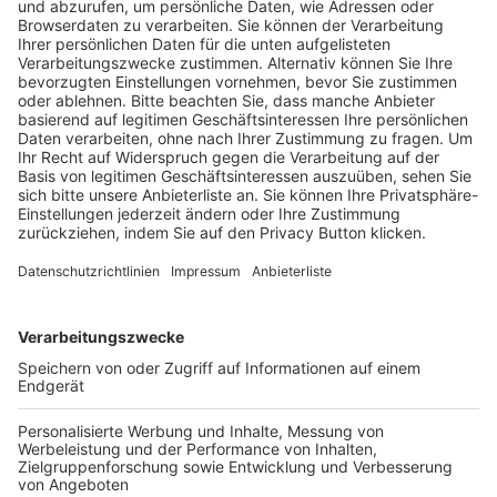
Trainerausbildung
Schulungsangebot Vereinsmitarbeiter
BFV-Geschäftsstellen
Trainerbörse
Login SpielPlus
FOLGE DEM BFV
TOP-VEREINE