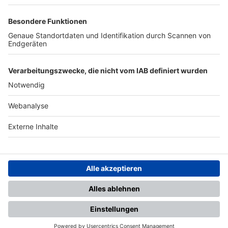
TOP-PARTNER
SFV
DFB
UEFA
FIFA
Nutzungsbedingungen
Datenschutz
Impressum