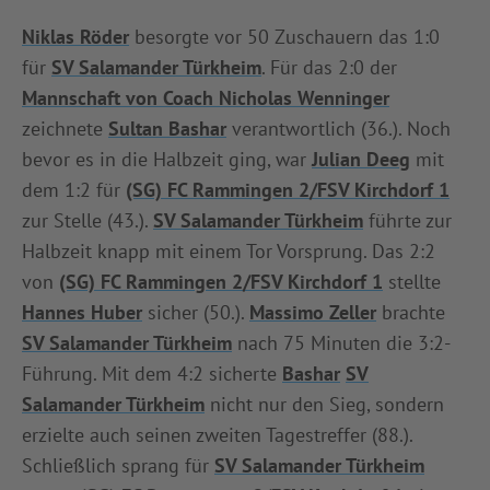
INFOTHEK
SPIELPLUS
Niklas Röder
besorgte vor 50 Zuschauern das 1:0
für
SV Salamander Türkheim
. Für das 2:0 der
Mannschaft von Coach Nicholas Wenninger
zeichnete
Sultan Bashar
verantwortlich (36.). Noch
bevor es in die Halbzeit ging, war
Julian Deeg
mit
dem 1:2 für
(SG) FC Rammingen 2/FSV Kirchdorf 1
zur Stelle (43.).
SV Salamander Türkheim
führte zur
Halbzeit knapp mit einem Tor Vorsprung. Das 2:2
von
(SG) FC Rammingen 2/FSV Kirchdorf 1
stellte
Hannes Huber
sicher (50.).
Massimo Zeller
brachte
SV Salamander Türkheim
nach 75 Minuten die 3:2-
Führung. Mit dem 4:2 sicherte
Bashar
SV
Salamander Türkheim
nicht nur den Sieg, sondern
erzielte auch seinen zweiten Tagestreffer (88.).
Schließlich sprang für
SV Salamander Türkheim