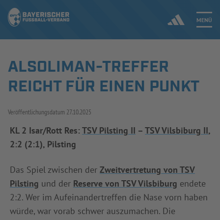
MENÜ
ALSOLIMAN-TREFFER
Jetzt einloggen
REICHT FÜR EINEN PUNKT
ERGEBNISSE & WETTBEWERBE
Veröffentlichungsdatum
27.10.2025
NEUIGKEITEN
KL 2 Isar/Rott Res:
TSV Pilsting II
–
TSV Vilsbiburg II
,
2:2 (2:1), Pilsting
SPIELBETRIEB & VERBANDSLEBEN
AUSBILDUNG & FÖRDERUNG
Das Spiel zwischen der
Zweitvertretung von TSV
Pilsting
und der
Reserve von TSV Vilsbiburg
endete
DER VERBAND
2:2. Wer im Aufeinandertreffen die Nase vorn haben
würde, war vorab schwer auszumachen. Die