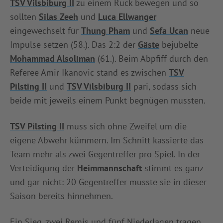
TSV Vilsbiburg II
zu einem Ruck bewegen und so
sollten
Silas Zeeh
und
Luca Ellwanger
eingewechselt für
Thung Pham
und
Sefa Ucan
neue
Impulse setzen (58.). Das 2:2 der
Gäste
bejubelte
Mohammad Alsoliman
(61.). Beim Abpfiff durch den
Referee Amir Ikanovic stand es zwischen
TSV
Pilsting II
und
TSV Vilsbiburg II
pari, sodass sich
beide mit jeweils einem Punkt begnügen mussten.
TSV Pilsting II
muss sich ohne Zweifel um die
eigene Abwehr kümmern. Im Schnitt kassierte das
Team mehr als zwei Gegentreffer pro Spiel. In der
Verteidigung der
Heimmannschaft
stimmt es ganz
und gar nicht: 20 Gegentreffer musste sie in dieser
Saison bereits hinnehmen.
Ein Sieg, zwei Remis und fünf Niederlagen tragen