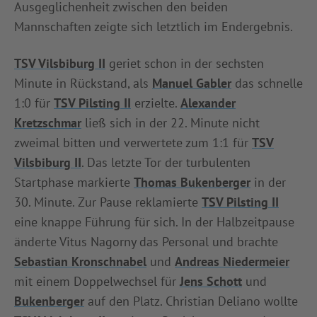
Ausgeglichenheit zwischen den beiden
INFOTHEK
SPIELPLUS
Mannschaften zeigte sich letztlich im Endergebnis.
TSV Vilsbiburg II
geriet schon in der sechsten
Minute in Rückstand, als
Manuel Gabler
das schnelle
1:0 für
TSV Pilsting II
erzielte.
Alexander
Kretzschmar
ließ sich in der 22. Minute nicht
zweimal bitten und verwertete zum 1:1 für
TSV
Vilsbiburg II
. Das letzte Tor der turbulenten
Startphase markierte
Thomas Bukenberger
in der
30. Minute. Zur Pause reklamierte
TSV Pilsting II
eine knappe Führung für sich. In der Halbzeitpause
änderte Vitus Nagorny das Personal und brachte
Sebastian Kronschnabel
und
Andreas Niedermeier
mit einem Doppelwechsel für
Jens Schott
und
Bukenberger
auf den Platz. Christian Deliano wollte