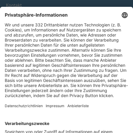
Kontakt
HÄUFIG BESUCHTE SEITEN
Pässe und Vereinswechsel
Trainerausbildung
Schulungsangebot Vereinsmitarbeiter
BFV-Geschäftsstellen
Trainerbörse
Login SpielPlus
FOLGE DEM BFV