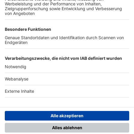
TOP-PARTNER
SFV
DFB
UEFA
FIFA
Nutzungsbedingungen
Datenschutz
Impressum