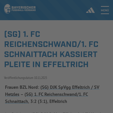
MENÜ
(SG) 1. FC
Jetzt einloggen
REICHENSCHWAND/1. FC
ERGEBNISSE & WETTBEWERBE
SCHNAITTACH KASSIERT
PLEITE IN EFFELTRICH
NEUIGKEITEN
SPIELBETRIEB & VERBANDSLEBEN
Veröffentlichungsdatum
10.11.2025
AUSBILDUNG & FÖRDERUNG
Frauen BZL Nord:
(SG) DJK SpVgg Effeltrich / SV
Hetzles
–
(SG) 1. FC Reichenschwand/1. FC
DER VERBAND
Schnaittach
, 3:2 (3:1), Effeltrich