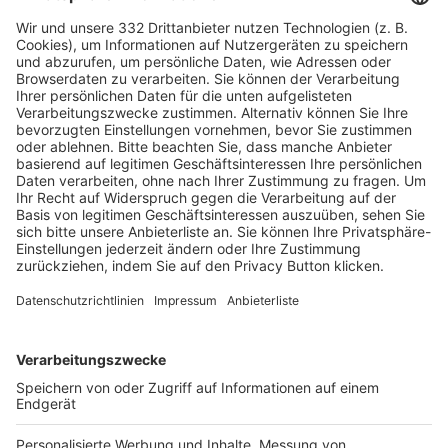
HÄUFIG BESUCHTE SEITEN
Pässe und Vereinswechsel
Trainerausbildung
Schulungsangebot Vereinsmitarbeiter
BFV-Geschäftsstellen
Trainerbörse
Login SpielPlus
FOLGE DEM BFV
TOP-VEREINE