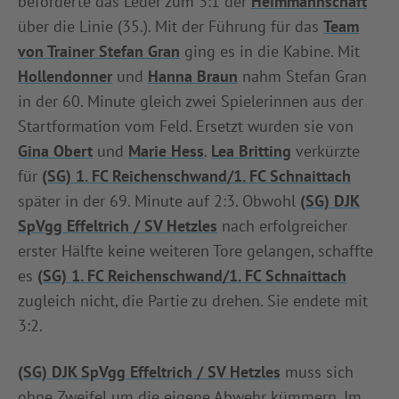
beförderte das Leder zum 3:1 der
Heimmannschaft
über die Linie (35.). Mit der Führung für das
Team
von Trainer Stefan Gran
ging es in die Kabine. Mit
Hollendonner
und
Hanna Braun
nahm Stefan Gran
in der 60. Minute gleich zwei Spielerinnen aus der
Startformation vom Feld. Ersetzt wurden sie von
Gina Obert
und
Marie Hess
.
Lea Britting
verkürzte
für
(SG) 1. FC Reichenschwand/1. FC Schnaittach
später in der 69. Minute auf 2:3. Obwohl
(SG) DJK
SpVgg Effeltrich / SV Hetzles
nach erfolgreicher
erster Hälfte keine weiteren Tore gelangen, schaffte
es
(SG) 1. FC Reichenschwand/1. FC Schnaittach
zugleich nicht, die Partie zu drehen. Sie endete mit
3:2.
(SG) DJK SpVgg Effeltrich / SV Hetzles
muss sich
ohne Zweifel um die eigene Abwehr kümmern. Im