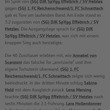
Im Spiel von
(SG) DJK SpVgg Effeltrich / SV Hetzles
INFOTHEK
SPIELPLUS
gegen
(SG) 1. FC Reichenschwand/1. FC Schnaittach
gab es Tore am laufenden Band. Am Ende stand es
3:2 zugunsten von
(SG) DJK SpVgg Effeltrich / SV
Hetzles
. Die Ausgangslage sprach für
(SG) DJK
SpVgg Effeltrich / SV Hetzles
, was sich mit einem
knappen Sieg auch bestätigte.
Die 40 Zuschauer erlebten mit, wie
Annabel von
Scanzoni
das falsche Tor „anvisierte“ und ihre
eigene Torhüterin überwand.
(SG) 1. FC
Reichenschwand/1. FC Schnaittach
zeigte sich wenig
beeindruckt. In der dritten Minute schlug
Sabine
Held
mit dem Ausgleich zurück.
Lena Marsing
brachte
(SG) DJK SpVgg Effeltrich / SV Hetzles
nach
sechs Minuten die 2:1-Führung.
Lara Hollendonner