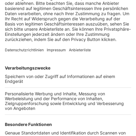
BFV-Geschäftsstellen
Trainerbörse
Login SpielPlus
FOLGE DEM BFV
TOP-VEREINE
TOP-PARTNER