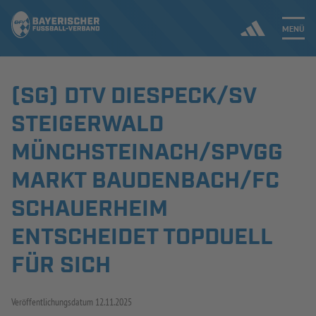
MENÜ
(SG) DTV DIESPECK/SV
Jetzt einloggen
STEIGERWALD
ERGEBNISSE & WETTBEWERBE
MÜNCHSTEINACH/SPVGG
MARKT BAUDENBACH/FC
NEUIGKEITEN
SCHAUERHEIM
SPIELBETRIEB & VERBANDSLEBEN
ENTSCHEIDET TOPDUELL
AUSBILDUNG & FÖRDERUNG
FÜR SICH
DER VERBAND
Veröffentlichungsdatum
12.11.2025