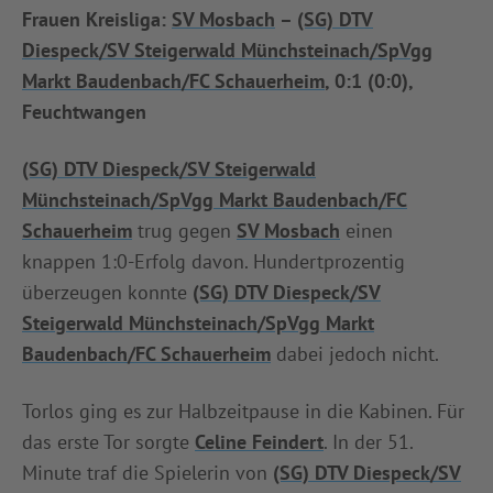
Frauen Kreisliga:
SV Mosbach
–
(SG) DTV
INFOTHEK
SPIELPLUS
Diespeck/SV Steigerwald Münchsteinach/SpVgg
Markt Baudenbach/FC Schauerheim
, 0:1 (0:0),
Feuchtwangen
(SG) DTV Diespeck/SV Steigerwald
Münchsteinach/SpVgg Markt Baudenbach/FC
Schauerheim
trug gegen
SV Mosbach
einen
knappen 1:0-Erfolg davon. Hundertprozentig
überzeugen konnte
(SG) DTV Diespeck/SV
Steigerwald Münchsteinach/SpVgg Markt
Baudenbach/FC Schauerheim
dabei jedoch nicht.
Torlos ging es zur Halbzeitpause in die Kabinen. Für
das erste Tor sorgte
Celine Feindert
. In der 51.
Minute traf die Spielerin von
(SG) DTV Diespeck/SV