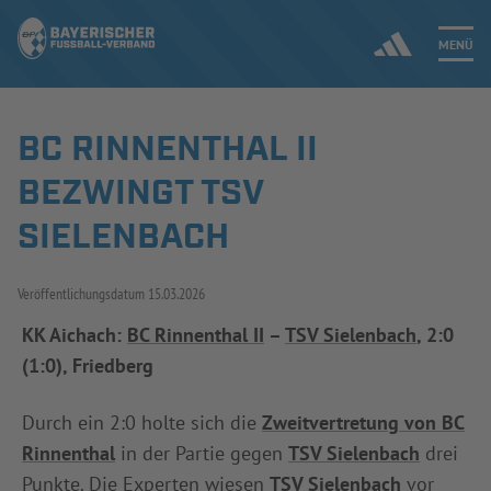
MENÜ
BC RINNENTHAL II
Jetzt einloggen
BEZWINGT TSV
ERGEBNISSE & WETTBEWERBE
SIELENBACH
NEUIGKEITEN
Veröffentlichungsdatum
15.03.2026
SPIELBETRIEB & VERBANDSLEBEN
KK Aichach:
BC Rinnenthal II
–
TSV Sielenbach
, 2:0
(1:0), Friedberg
AUSBILDUNG & FÖRDERUNG
Durch ein 2:0 holte sich die
Zweitvertretung von BC
DER VERBAND
Rinnenthal
in der Partie gegen
TSV Sielenbach
drei
Punkte. Die Experten wiesen
TSV Sielenbach
vor