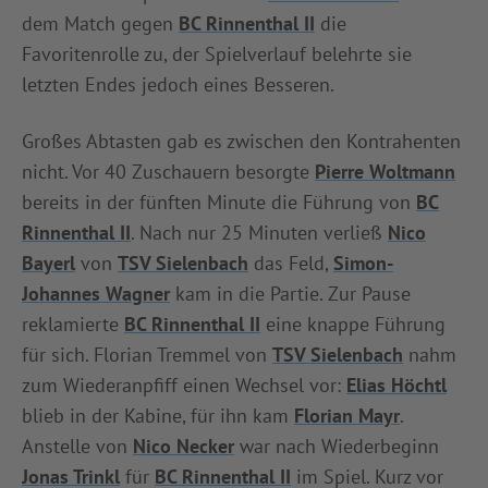
dem Match gegen
BC Rinnenthal II
die
INFOTHEK
SPIELPLUS
Favoritenrolle zu, der Spielverlauf belehrte sie
letzten Endes jedoch eines Besseren.
Großes Abtasten gab es zwischen den Kontrahenten
nicht. Vor 40 Zuschauern besorgte
Pierre Woltmann
bereits in der fünften Minute die Führung von
BC
Rinnenthal II
. Nach nur 25 Minuten verließ
Nico
Bayerl
von
TSV Sielenbach
das Feld,
Simon-
Johannes Wagner
kam in die Partie. Zur Pause
reklamierte
BC Rinnenthal II
eine knappe Führung
für sich. Florian Tremmel von
TSV Sielenbach
nahm
zum Wiederanpfiff einen Wechsel vor:
Elias Höchtl
blieb in der Kabine, für ihn kam
Florian Mayr
.
Anstelle von
Nico Necker
war nach Wiederbeginn
Jonas Trinkl
für
BC Rinnenthal II
im Spiel. Kurz vor