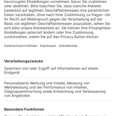
BFV-Geschäftsstellen
Trainerbörse
Login SpielPlus
FOLGE DEM BFV
TOP-VEREINE
TOP-PARTNER