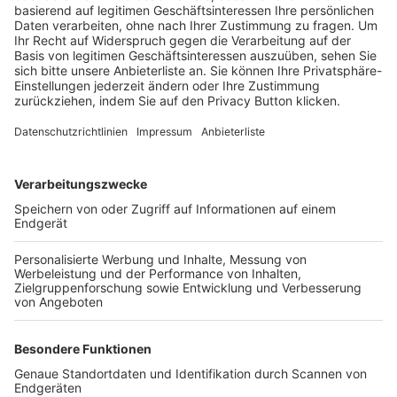
Trainerbörse
Login SpielPlus
FOLGE DEM BFV
TOP-VEREINE
TOP-PARTNER