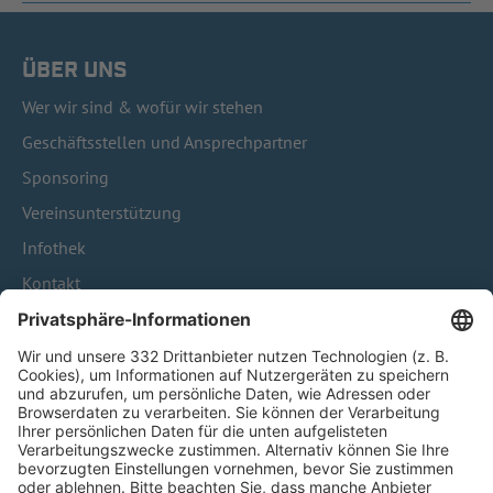
ÜBER UNS
Wer wir sind & wofür wir stehen
Geschäftsstellen und Ansprechpartner
Sponsoring
Vereinsunterstützung
Infothek
Kontakt
HÄUFIG BESUCHTE SEITEN
Pässe und Vereinswechsel
Trainerausbildung
Schulungsangebot Vereinsmitarbeiter
BFV-Geschäftsstellen