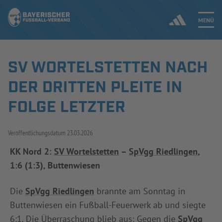
MENÜ
SV WORTELSTETTEN NACH
Jetzt einloggen
DER DRITTEN PLEITE IN
ERGEBNISSE & WETTBEWERBE
FOLGE LETZTER
NEUIGKEITEN
Veröffentlichungsdatum
23.03.2026
SPIELBETRIEB & VERBANDSLEBEN
KK Nord 2:
SV Wortelstetten
–
SpVgg Riedlingen
,
1:6 (1:3), Buttenwiesen
AUSBILDUNG & FÖRDERUNG
Die
SpVgg Riedlingen
brannte am Sonntag in
DER VERBAND
Buttenwiesen ein Fußball-Feuerwerk ab und siegte
6:1. Die Überraschung blieb aus: Gegen die
SpVgg