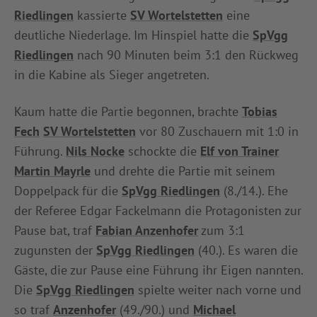
Riedlingen
kassierte
SV Wortelstetten
eine
INFOTHEK
SPIELPLUS
deutliche Niederlage. Im Hinspiel hatte die
SpVgg
Riedlingen
nach 90 Minuten beim 3:1 den Rückweg
in die Kabine als Sieger angetreten.
Kaum hatte die Partie begonnen, brachte
Tobias
Fech
SV Wortelstetten
vor 80 Zuschauern mit 1:0 in
Führung.
Nils Nocke
schockte die
Elf von Trainer
Martin Mayrle
und drehte die Partie mit seinem
Doppelpack für die
SpVgg Riedlingen
(8./14.). Ehe
der Referee Edgar Fackelmann die Protagonisten zur
Pause bat, traf
Fabian Anzenhofer
zum 3:1
zugunsten der
SpVgg Riedlingen
(40.). Es waren die
Gäste, die zur Pause eine Führung ihr Eigen nannten.
Die
SpVgg Riedlingen
spielte weiter nach vorne und
so traf
Anzenhofer
(49./90.) und
Michael