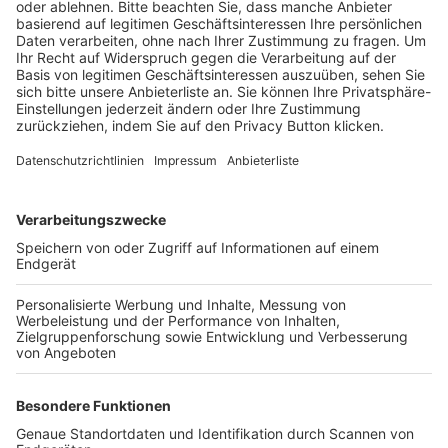
BFV-Geschäftsstellen
Trainerbörse
Login SpielPlus
FOLGE DEM BFV
TOP-VEREINE
TOP-PARTNER