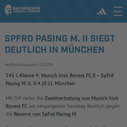
MENÜ
SPFRD PASING M. II SIEGT
Jetzt einloggen
DEUTLICH IN MÜNCHEN
ERGEBNISSE & WETTBEWERBE
Veröffentlichungsdatum
25.03.2026
NEUIGKEITEN
145 C-Klasse 4:
Munich Irish Rovers FC II
–
SpFrd
Pasing M. II
, 0:4 (0:1), München
SPIELBETRIEB & VERBANDSLEBEN
AUSBILDUNG & FÖRDERUNG
Mit 0:4 verlor die
Zweitvertretung von Munich Irish
Rovers FC
am vergangenen Sonntag deutlich gegen
DER VERBAND
die
Reserve von SpFrd Pasing M
.