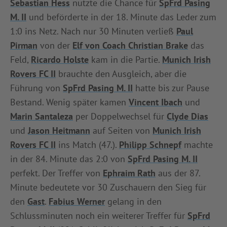
Sebastian Hess
nutzte die Chance für
SpFrd Pasing
INFOTHEK
SPIELPLUS
M. II
und beförderte in der 18. Minute das Leder zum
1:0 ins Netz. Nach nur 30 Minuten verließ
Paul
Pirman
von der
Elf von Coach Christian Brake
das
Feld,
Ricardo Holste
kam in die Partie.
Munich Irish
Rovers FC II
brauchte den Ausgleich, aber die
Führung von
SpFrd Pasing M. II
hatte bis zur Pause
Bestand. Wenig später kamen
Vincent Ibach
und
Marin Santaleza
per Doppelwechsel für
Clyde Dias
und
Jason Heitmann
auf Seiten von
Munich Irish
Rovers FC II
ins Match (47.).
Philipp Schnepf
machte
in der 84. Minute das 2:0 von
SpFrd Pasing M. II
perfekt. Der Treffer von
Ephraim Rath
aus der 87.
Minute bedeutete vor 30 Zuschauern den Sieg für
den
Gast
.
Fabius Werner
gelang in den
Schlussminuten noch ein weiterer Treffer für
SpFrd