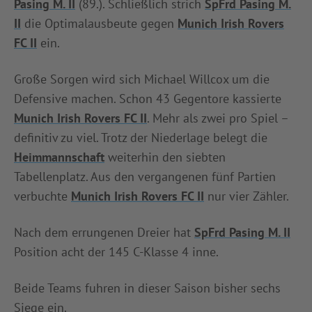
Pasing M. II
(89.). Schließlich strich
SpFrd Pasing M.
II
die Optimalausbeute gegen
Munich Irish Rovers
FC II
ein.
Große Sorgen wird sich Michael Willcox um die
Defensive machen. Schon 43 Gegentore kassierte
Munich Irish Rovers FC II
. Mehr als zwei pro Spiel –
definitiv zu viel. Trotz der Niederlage belegt die
Heimmannschaft
weiterhin den siebten
Tabellenplatz. Aus den vergangenen fünf Partien
verbuchte
Munich Irish Rovers FC II
nur vier Zähler.
Nach dem errungenen Dreier hat
SpFrd Pasing M. II
Position acht der 145 C-Klasse 4 inne.
Beide Teams fuhren in dieser Saison bisher sechs
Siege ein.