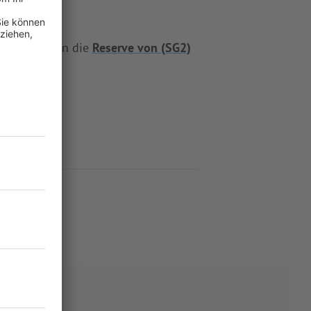
eht es gegen die
Reserve von (SG2)