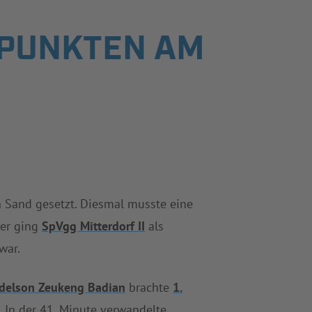
L PUNKTEN AM
n Sand gesetzt. Diesmal musste eine
ier ging
SpVgg Mitterdorf II
als
war.
delson Zeukeng Badian
brachte
1.
e. In der 41. Minute verwandelte