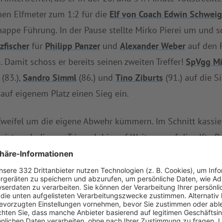
en Elfmeter zum 1:2 für die
Elf von Coach Edwin Schweig
appe Führung. In der Pause stellte Mirko Pierei um und 
zfischer
für
Philipp Panzer
und
Alexander Weber
auf den R
. Damit schoss er bereits seinen zweiten Treffer!
SpVgg Mit
(83.),
Sandro Simml
(86.) und
Tino Ziburts
(91.) auf die S
auf eigenem Platz einen Sieg ein.
weifel um die eigene Abwehr kümmern. Im Schnitt kassier
m
ist nach diesem Triumph bis auf Weiteres auf die elfte Po
zwei Siege und kassierte sechs Niederlagen.
vschwächste Mannschaft der B-Klasse CHA/SAD Gr. 1 KLO. 
 gegen
SpVgg Mitterdorf II
setzte es eine neuerliche Pleite
Ursache für das bis dato schwache Abschneiden von
1. SG R