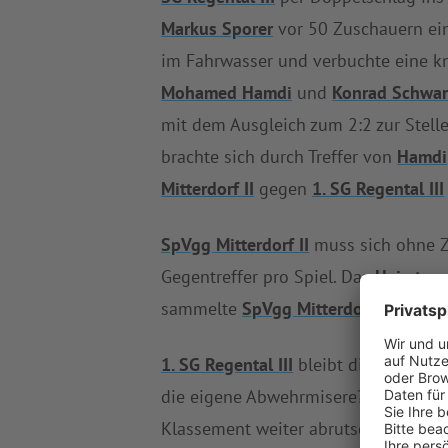
Markus Sporer
vor 50 Zuschauern ein
im Fahrwasser und verbuchte eine kn
Mohamed Hamdi
und
Konrad Schwar
mit dem Ausgleich zum 2:2 zur Stelle
brachte sich durch Treffer von
Hamdi
Mitterdorf II
gegen
1. SG Regental III
SpVgg Mitterdorf II
muss sich ohne Z
Gegentreffer pro Spiel. Das
Heimtea
sammelte
SpVgg Mitterdorf II
bisher 
1. SG Regental III
bleibt die defensi
die eigene Abwehrmisere? Im Spiel
Klassement weiter abrutschte. Die 