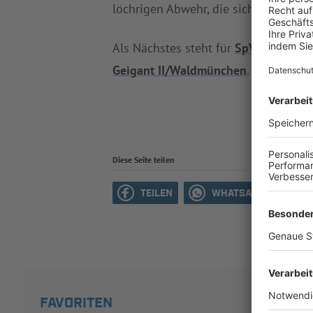
löchrigen Abwehr, die sich bereits 39
Als Nächstes steht für
SpVgg Mitterdo
Geigant II/Waldmünchen
.
1. SG Regen
Diese Seite teilen
TEILEN
WHATSAPP
M
FAVORITEN