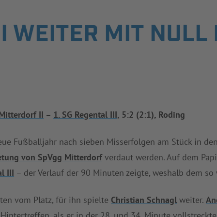
III WEITER MIT NUL
itterdorf II
–
1. SG Regental III
, 5:2 (2:1), Roding
eue Fußballjahr nach sieben Misserfolgen am Stück in de
etung von SpVgg Mitterdorf
verdaut werden. Auf dem Pap
 III
– der Verlauf der 90 Minuten zeigte, weshalb dem so 
en vom Platz, für ihn spielte
Christian Schnagl
weiter.
An
intertreffen, als er in der 28. und 34. Minute vollstreckt