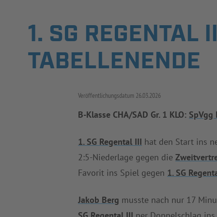
1. SG REGENTAL 
TABELLENENDE
Veröffentlichungsdatum
26.03.2026
B-Klasse CHA/SAD Gr. 1 KLO:
SpVgg M
1. SG Regental III
hat den Start ins n
2:5-Niederlage gegen die
Zweitvertr
Favorit ins Spiel gegen
1. SG Regental
Jakob Berg
musste nach nur 17 Minut
SG Regental III
per Doppelschlag ins H