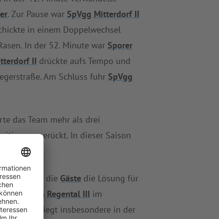
er
. Zur Pause war
SpVgg Mitterdorf II
schickte in einem Doppelwechsel
asen. In der 52. Minute war
Sporer
terdorf II
drückte aufs Tempo und
iegerstraße. Am Schluss fuhr
SpVgg
te das Team mehr als drei
sition vorgerückt. In dieser Saison
Wann finden die
Gäste
die Lösung für
, womit
1. SG Regental III
im
egental III
liegt insbesondere in der