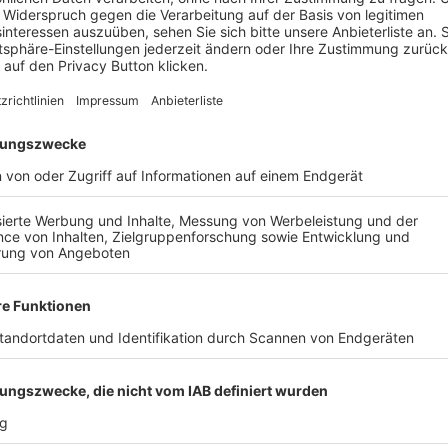
 Gegentreffer fing.
rf II
eine Auswärtsaufgabe an. Am Sonntag (13:30 Uhr) g
tal III
empfängt parallel
1.FC Rötz II
.
AIL