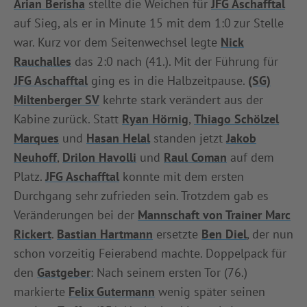
Arian Berisha
stellte die Weichen für
JFG Aschafftal
INFOTHEK
SPIELPLUS
auf Sieg, als er in Minute 15 mit dem 1:0 zur Stelle
war. Kurz vor dem Seitenwechsel legte
Nick
Rauchalles
das 2:0 nach (41.). Mit der Führung für
JFG Aschafftal
ging es in die Halbzeitpause.
(SG)
Miltenberger SV
kehrte stark verändert aus der
Kabine zurück. Statt
Ryan Hörnig
,
Thiago Schölzel
Marques
und
Hasan Helal
standen jetzt
Jakob
Neuhoff
,
Drilon Havolli
und
Raul Coman
auf dem
Platz.
JFG Aschafftal
konnte mit dem ersten
Durchgang sehr zufrieden sein. Trotzdem gab es
Veränderungen bei der
Mannschaft von Trainer Marc
Rickert
.
Bastian Hartmann
ersetzte
Ben Diel
, der nun
schon vorzeitig Feierabend machte. Doppelpack für
den
Gastgeber
: Nach seinem ersten Tor (76.)
markierte
Felix Gutermann
wenig später seinen