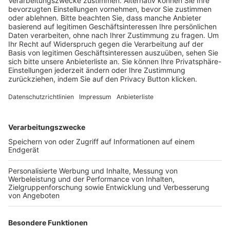
Schulungsangebot Vereinsmitarbeiter
BFV-Geschäftsstellen
Trainerbörse
Login SpielPlus
FOLGE DEM BFV
TOP-VEREINE
TOP-PARTNER