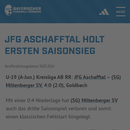
MENÜ
JFG ASCHAFFTAL HOLT
Jetzt einloggen
ERSTEN SAISONSIEG
ERGEBNISSE & WETTBEWERBE
Veröffentlichungsdatum
30.03.2026
NEUIGKEITEN
U-19 (A-Jun.) Kreisliga AB RR:
JFG Aschafftal
–
(SG)
Miltenberger SV
, 4:0 (2:0), Goldbach
SPIELBETRIEB & VERBANDSLEBEN
AUSBILDUNG & FÖRDERUNG
Mit einer 0:4-Niederlage hat
(SG) Miltenberger SV
auch das dritte Saisonspiel verloren und somit
DER VERBAND
einen klassischen Fehlstart hingelegt.