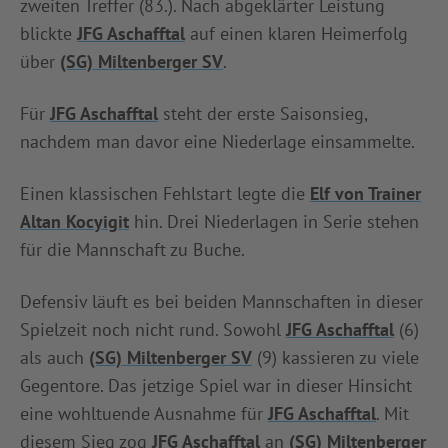
zweiten Treffer (83.). Nach abgeklärter Leistung
blickte
JFG Aschafftal
auf einen klaren Heimerfolg
über
(SG) Miltenberger SV
.
Für
JFG Aschafftal
steht der erste Saisonsieg,
nachdem man davor eine Niederlage einsammelte.
Einen klassischen Fehlstart legte die
Elf von Trainer
Altan Kocyigit
hin. Drei Niederlagen in Serie stehen
für die Mannschaft zu Buche.
Defensiv läuft es bei beiden Mannschaften in dieser
Spielzeit noch nicht rund. Sowohl
JFG Aschafftal
(6)
als auch
(SG) Miltenberger SV
(9) kassieren zu viele
Gegentore. Das jetzige Spiel war in dieser Hinsicht
eine wohltuende Ausnahme für
JFG Aschafftal
. Mit
diesem Sieg zog
JFG Aschafftal
an
(SG) Miltenberger