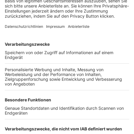
Login SpielPlus
FOLGE DEM BFV
TOP-VEREINE
TOP-PARTNER