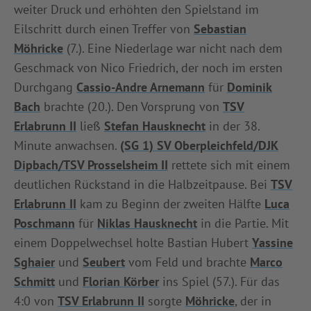
weiter Druck und erhöhten den Spielstand im
Eilschritt durch einen Treffer von
Sebastian
Möhricke
(7.). Eine Niederlage war nicht nach dem
Geschmack von Nico Friedrich, der noch im ersten
Durchgang
Cassio-Andre Arnemann
für
Dominik
Bach
brachte (20.). Den Vorsprung von
TSV
Erlabrunn II
ließ
Stefan Hausknecht
in der 38.
Minute anwachsen.
(SG 1) SV Oberpleichfeld/DJK
Dipbach/TSV Prosselsheim II
rettete sich mit einem
deutlichen Rückstand in die Halbzeitpause. Bei
TSV
Erlabrunn II
kam zu Beginn der zweiten Hälfte
Luca
Poschmann
für
Niklas Hausknecht
in die Partie. Mit
einem Doppelwechsel holte Bastian Hubert
Yassine
Sghaier
und
Seubert
vom Feld und brachte
Marco
Schmitt
und
Florian Körber
ins Spiel (57.). Für das
4:0 von
TSV Erlabrunn II
sorgte
Möhricke
, der in