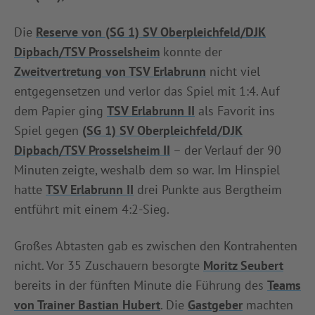
INFOTHEK
SPIELPLUS
Die
Reserve von (SG 1) SV Oberpleichfeld/DJK
Dipbach/TSV Prosselsheim
konnte der
Zweitvertretung von TSV Erlabrunn
nicht viel
entgegensetzen und verlor das Spiel mit 1:4. Auf
dem Papier ging
TSV Erlabrunn II
als Favorit ins
Spiel gegen
(SG 1) SV Oberpleichfeld/DJK
Dipbach/TSV Prosselsheim II
– der Verlauf der 90
Minuten zeigte, weshalb dem so war. Im Hinspiel
hatte
TSV Erlabrunn II
drei Punkte aus Bergtheim
entführt mit einem 4:2-Sieg.
Großes Abtasten gab es zwischen den Kontrahenten
nicht. Vor 35 Zuschauern besorgte
Moritz Seubert
bereits in der fünften Minute die Führung des
Teams
von Trainer Bastian Hubert
. Die
Gastgeber
machten