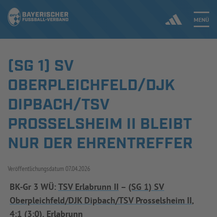
MENÜ
(SG 1) SV
Jetzt einloggen
OBERPLEICHFELD/DJK
ERGEBNISSE & WETTBEWERBE
DIPBACH/TSV
PROSSELSHEIM II BLEIBT
NEUIGKEITEN
NUR DER EHRENTREFFER
SPIELBETRIEB & VERBANDSLEBEN
AUSBILDUNG & FÖRDERUNG
Veröffentlichungsdatum
07.04.2026
BK-Gr 3 WÜ:
TSV Erlabrunn II
–
(SG 1) SV
DER VERBAND
Oberpleichfeld/DJK Dipbach/TSV Prosselsheim II
,
4:1 (3:0), Erlabrunn