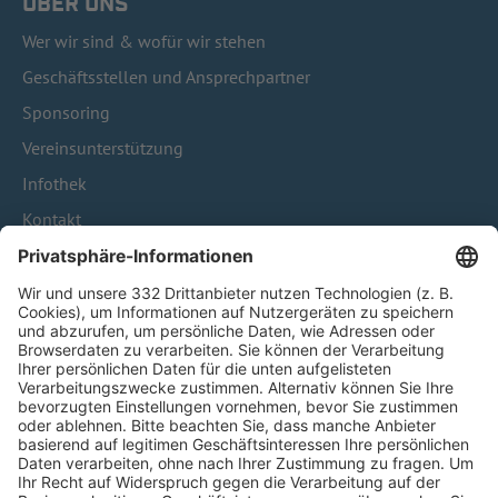
ÜBER UNS
Wer wir sind & wofür wir stehen
Geschäftsstellen und Ansprechpartner
Sponsoring
Vereinsunterstützung
Infothek
Kontakt
HÄUFIG BESUCHTE SEITEN
Pässe und Vereinswechsel
Trainerausbildung
Schulungsangebot Vereinsmitarbeiter
BFV-Geschäftsstellen
Trainerbörse