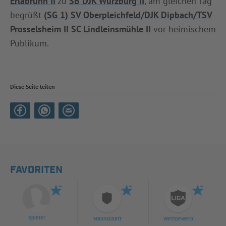
Erlabrunn II
zu
SB DJK Würzburg II
, am gleichen Tag
begrüßt
(SG 1) SV Oberpleichfeld/DJK Dipbach/TSV
Prosselsheim II
SC Lindleinsmühle II
vor heimischem
Publikum.
Diese Seite teilen
FAVORITEN
Spieler
Mannschaft
Wettbewerb