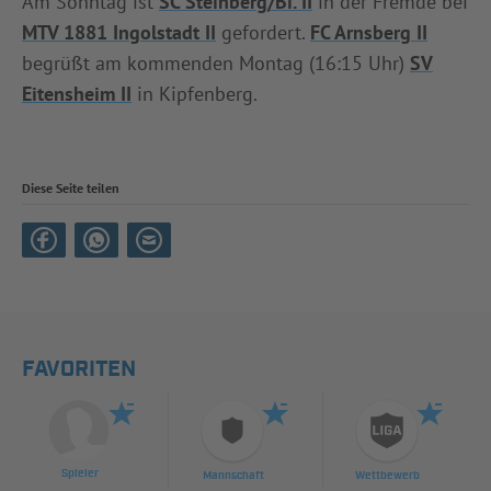
Am Sonntag ist
SC Steinberg/Bi. II
in der Fremde bei
MTV 1881 Ingolstadt II
gefordert.
FC Arnsberg II
begrüßt am kommenden Montag (16:15 Uhr)
SV
Eitensheim II
in Kipfenberg.
Diese Seite teilen
FAVORITEN
Spieler
Mannschaft
Wettbewerb