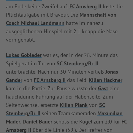
am Ende keine Zweifel auf.
FC Arnsberg II
löste die
INFOTHEK
SPIELPLUS
Pflichtaufgabe mit Bravour. Die
Mannschaft von
Coach Michael Landmann
hatte im nahezu
ausgeglichenen Hinspiel mit 2:1 knapp die Nase
vorn gehabt.
Lukas Gobleder
war es, der in der 28. Minute das
Spielgerät im Tor von
SC Steinberg/Bi. II
unterbrachte. Nach nur 30 Minuten verließ
Jonas
Gander
von
FC Arnsberg II
das Feld,
Kilian Hackner
kam in die Partie. Zur Pause wusste der
Gast
eine
hauchdünne Führung auf der Habenseite. Zum
Seitenwechsel ersetzte
Kilian Plank
von
SC
Steinberg/Bi. II
seinen Teamkameraden
Maximilian
Mader
.
Daniel Bauer
schoss die Kugel zum 2:0 für
FC
Arnsberg II
über die Linie (59.). Der Treffer von