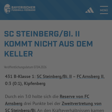
MENÜ
SC STEINBERG/BI. II
Jetzt einloggen
KOMMT NICHT AUS DEM
ERGEBNISSE & WETTBEWERBE
KELLER
NEUIGKEITEN
Veröffentlichungsdatum
07.04.2026
SPIELBETRIEB & VERBANDSLEBEN
431 B-Klasse 1:
SC Steinberg/Bi. II
–
FC Arnsberg II
,
0:3 (0:1), Kipfenberg
AUSBILDUNG & FÖRDERUNG
Durch ein 3:0 holte sich die
Reserve von FC
DER VERBAND
Arnsberg
drei Punkte bei der
Zweitvertretung von
SC Steinberg/Bi
. An den Kräfteverhältnissen kamen