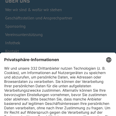
ÜBER UNS
Wer wir sind & wofür wir stehen
Geschäftsstellen und Ansprechpartner
Sponsoring
Vereinsunterstützung
Infothek
Kontakt
HÄUFIG BESUCHTE SEITEN
Pässe und Vereinswechsel
Trainerausbildung
Schulungsangebot Vereinsmitarbeiter
BFV-Geschäftsstellen
Trainerbörse