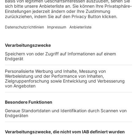
Login SpielPlus
FOLGE DEM BFV
TOP-VEREINE
TOP-PARTNER