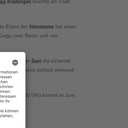
gg Riedlingen
brachte am Ende
te Bilanz des
Heimteams
hat einen
Siege, zwei Remis und vier
ren stellt der
Gast
die sicherste
edlingen
scheint einfach niemand
Sonntag (15:00 Uhr) kommt es zum