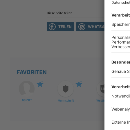
Diese Seite teilen
TEILEN
WHATSAPP
M
FAVORITEN
Spieler
Mannschaft
Wettbewerb