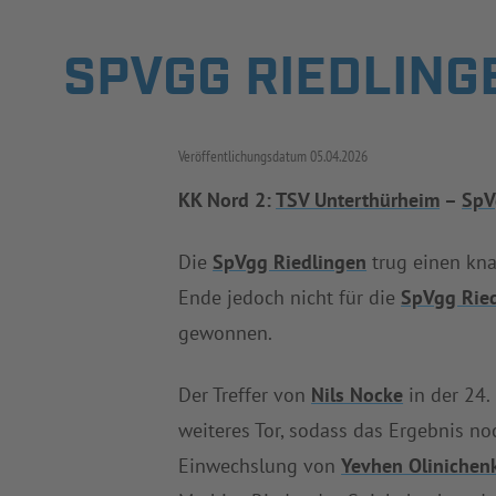
SPVGG RIEDLINGE
Veröffentlichungsdatum
05.04.2026
KK Nord 2:
TSV Unterthürheim
–
SpV
Die
SpVgg Riedlingen
trug einen kn
Ende jedoch nicht für die
SpVgg Rie
gewonnen.
Der Treffer von
Nils Nocke
in der 24.
weiteres Tor, sodass das Ergebnis no
Einwechslung von
Yevhen Olinichen