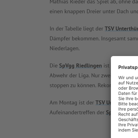
Mathias Rieder das Spiel ab, ohne d
einen knappen Dreier unter Dach un
In der Tabelle liegt der
TSV Unterthü
Dämpfer bekommen. Insgesamt sam
Niederlagen.
Die
SpVgg Riedlingen
ist nach dem E
Abwehr der Liga. Nur zweimal gab si
stoppen zu können. Rekordverdächtige
Am Montag ist der
TSV Unterthürhe
Aufeinandertreffen der
SpVgg Riedl