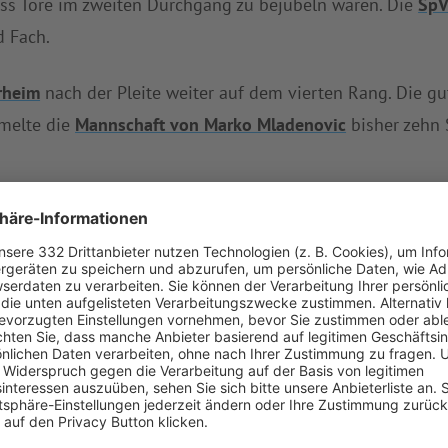
ass Tore im zweiten Durchgang zu bejubeln waren. Die
SpV
d Fach.
rheim
nach der Pleite weiter auf dem vierten Rang. Die gu
melte die
Mannschaft von Marko Mladenovic
bisher zehn 
rfolg weiter der Primus der KK Nord 2. Mit nur 14 Gegento
ch die
SpVgg Riedlingen
bisher geschlagen. Die
SpVgg Ri
 elf Siege in Serie stehen mittlerweile zu Buche.
im
in der Fremde bei
SSV Höchstädt
gefordert. Nächsten 
ingen
mit
SC Tapfheim
.