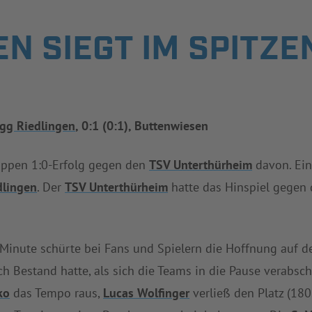
N SIEGT IM SPITZE
gg Riedlingen
, 0:1 (0:1), Buttenwiesen
appen 1:0-Erfolg gegen den
TSV Unterthürheim
davon. Ein
dlingen
. Der
TSV Unterthürheim
hatte das Hinspiel gegen
 Minute schürte bei Fans und Spielern die Hoffnung auf den
ch Bestand hatte, als sich die Teams in die Pause verabs
ko
das Tempo raus,
Lucas Wolfinger
verließ den Platz (180.